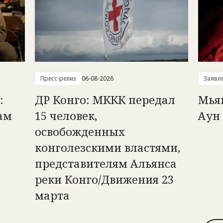
Пресс-релиз
06-08-2026
Заявл
:
ДР Конго: МККК передал
Мья
ам
15 человек,
Аун
освобожденных
конголезскими властями,
представителям Альянса
реки Конго/Движения 23
марта