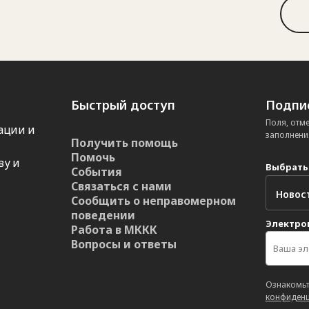
Быстрый доступ
Подпис
Поля, отм
ации и
заполнени
Получить помощь
Помочь
ву и
Выбрать
События
Связаться с нами
Сообщить о неправомерном
поведении
Электро
Работа в МККК
Вопросы и ответы
Ознакомьт
конфиденц