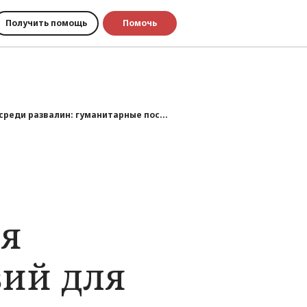
Получить помощь
Помочь
среди развалин: гуманитарные пос...
ия
вий для