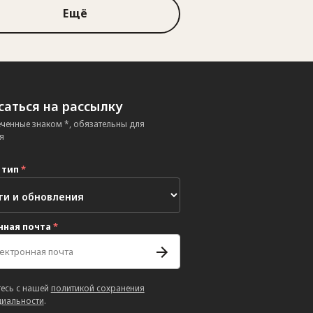
Ещё
аться на рассылку
еченные знаком *, обязательны для
я
 тип
*
нная почта
*
есь с нашей
политикой сохранения
иальности
.