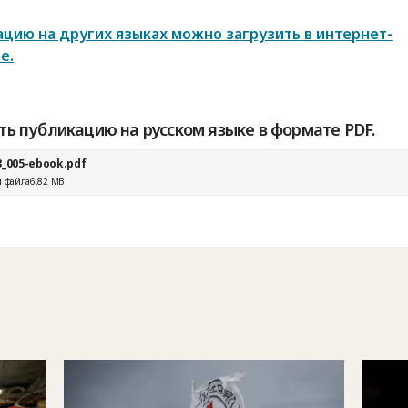
цию на других языках можно загрузить в интернет-
е.
ть публикацию на русском языке в формате PDF.
3_005-ebook.pdf
 файла
6.82 MB