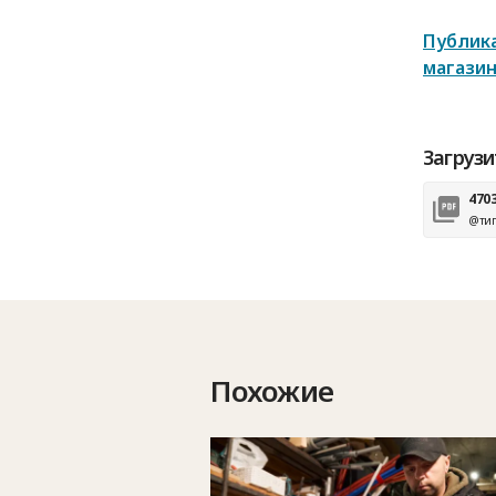
Публика
магазин
Загрузи
470
@тип
Похожие