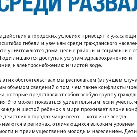
 действия в городских условиях приводят к ужасающи
асштабах гибели и увечьям среди гражданского населен
ате уничтожаются дома, целые районы и социальные св
Люди лишаются доступа к услугам здравоохранения и
ания, к электроснабжению и чистой воде.
в этих обстоятельствах мы располагаем (в лучшем случ
м объемом сведений о том, чем такие конфликты чре
ей, которые представляют собой особую группу гражда
ия. Это может показаться удивительным, если учесть, 
 каждый шестой ребенок в мире проживает в зоне конф
 действия в городах чаще всего — хотя и не всегда —
чиваются в регионах, отличающихся высоким уровнем
мости и преимущественно молодым населением. Дети