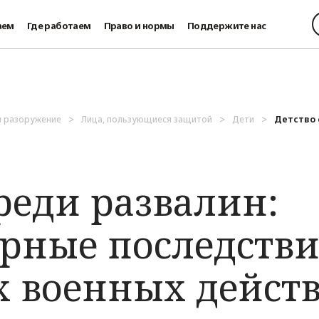
аем
Где работаем
Право и нормы
Поддержите нас
и разоружение
Лица, пользующиеся защитой
Дети
Детство 
реди развалин:
рные последств
х военных дейст