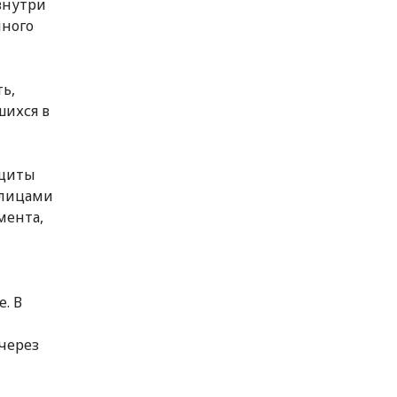
внутри
нного
ь,
шихся в
ащиты
 лицами
мента,
. В
через