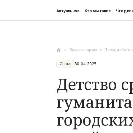
Актуальное
Кто мы такие
Что дел
Перейти к основному содержанию
Право и нормы
Темы, дебаты 
30-04-2025
Статья
Детство с
гуманита
городски