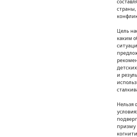
составл
страны,
конфлик
Цель на
каким о
ситуаци
предлож
рекомен
детских
и резул
использ
сталкив
Нельзя 
условия
подверг
призму 
когнити