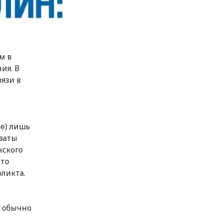
м в
ия. В
язи в
ае) лишь
ваты
нского
что
ликта.
 обычно