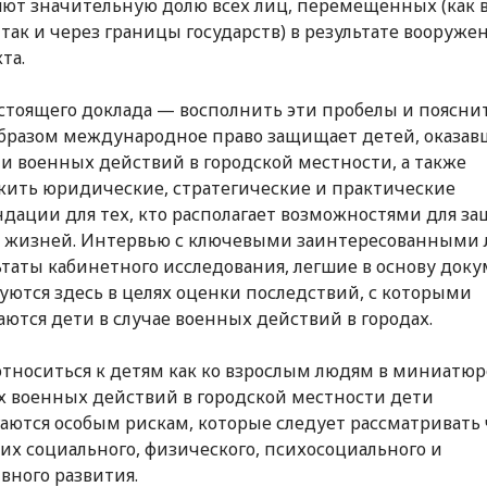
яют значительную долю всех лиц, перемещенных (как 
 так и через границы государств) в результате вооруже
та.
стоящего доклада — восполнить эти пробелы и пояснит
бразом международное право защищает детей, оказав
и военных действий в городской местности, а также
ить юридические, стратегические и практические
дации для тех, кто располагает возможностями для з
 жизней. Интервью с ключевыми заинтересованными
ьтаты кабинетного исследования, легшие в основу доку
уются здесь в целях оценки последствий, с которыми
аются дети в случае военных действий в городах.
относиться к детям как ко взрослым людям в миниатюре
х военных действий в городской местности дети
аются особым рискам, которые следует рассматривать 
их социального, физического, психосоциального и
вного развития.