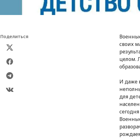
Военные
Поделиться
своих м
результ
целом. 
образов
И даже 
неполны
для дет
населен
сегодня
Военные
развора
рождае