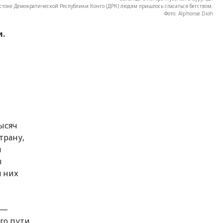
остоке Демократической Республики Конго (ДРК) людям пришлось спасаться бегством.
Фото: Alphonse Dioh
и.
тысяч
трану,
й
ы
 них
 —
го пути