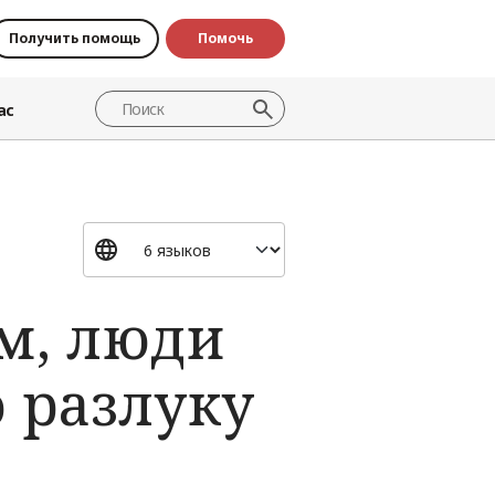
Получить помощь
Помочь
ас
ом, люди
 разлуку