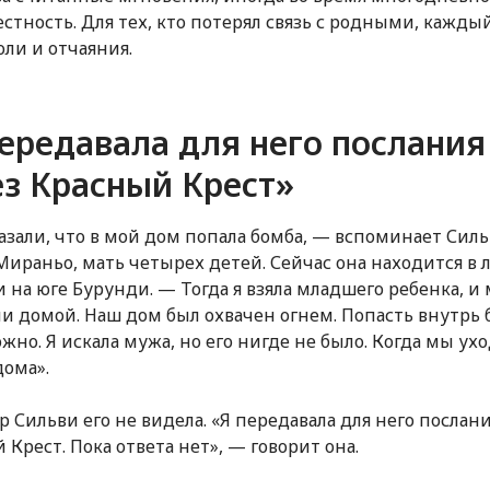
естность. Для тех, кто потерял связь с родными, кажды
оли и отчаяния.
ередавала для него послания
ез Красный Крест»
азали, что в мой дом попала бомба, — вспоминает Сил
Мираньо, мать четырех детей. Сейчас она находится в 
 на юге Бурунди. — Тогда я взяла младшего ребенка, и
и домой. Наш дом был охвачен огнем. Попасть внутрь 
жно. Я искала мужа, но его нигде не было. Когда мы ух
дома».
ор Сильви его не видела. «Я передавала для него послан
 Крест. Пока ответа нет», — говорит она.