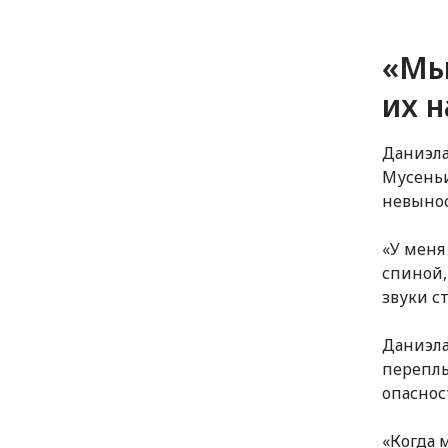
«Мы 
их 
Даниэла
Мусеньи
невынос
«У меня
спиной,
звуки с
Даниэла
переплы
опаснос
«Когда 