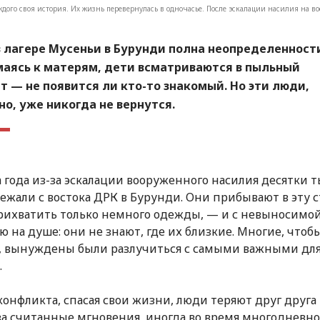
ждого своя история. Их жизнь перевернулась в одночасье. После эскалации насилия на в
 лагере Мусеньи в Бурунди полна неопределенност
аясь к матерям, дети всматриваются в пыльный
т — не появится ли кто-то знакомый. Но эти люди,
о, уже никогда не вернутся.
а года из-за эскалации вооруженного насилия десятки 
ежали с востока ДРК в Бурунди. Они прибывают в эту с
рихватить только немного одежды, — и с невыносимо
ю на душе: они не знают, где их близкие. Многие, чтоб
 вынуждены были разлучиться с самыми важными для
.
 конфликта, спасая свои жизни, люди теряют друг друга
за считанные мгновения, иногда во время многодневно