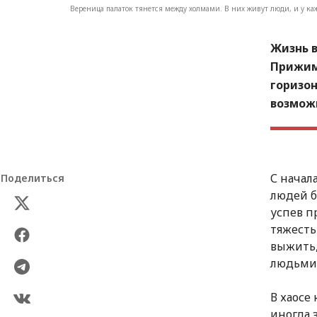
Вереница палаток тянется между холмами. В них живут люди, и у ка
Жизнь в
Прижим
горизон
возможн
С начал
Поделиться
людей б
успев п
тяжесть
выжить,
людьми
В хаосе
иногда 