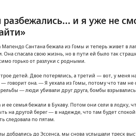
разбежались... и я уже не см
найти»
 Мапендо Сантана бежала из Гомы и теперь живет в ла
. Она спасала свою жизнь, но в пути ей было так страш
имо горько от разлуки с родными.
 трое детей. Двое потерялись, а третий — вот, у меня н
 — говорит она. ― Я уехала из Гомы, потому что там не
трельбы ― люди убивали друг друга, бомбы взрывались
 и ее семья бежали в Букаву. Потом они сели в лодку, ч
ть на другой берег ― в надежде, что там будет спокой
ть следовала по пятам.
мы добрались до Эссенса, мы снова услышали треск выс