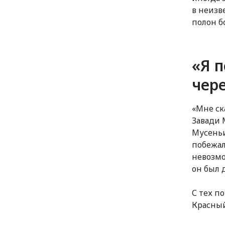
в неизв
полон б
«Я п
чер
«Мне ск
Завади 
Мусеньи
побежал
невозмо
он был 
С тех п
Красный