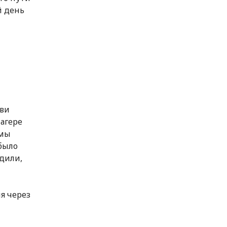
й день
ьви
лагере
 мы
было
одили,
ия через