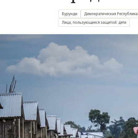
Бурунди
Демократическая Республика
Лица, пользующиеся защитой: дети