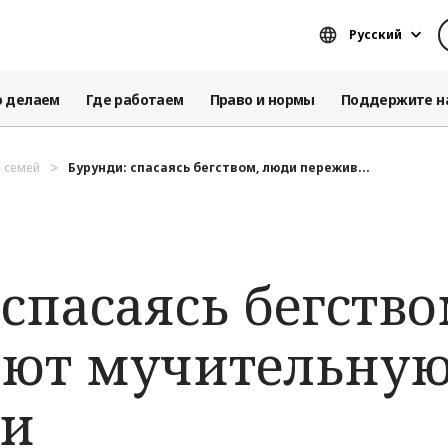
Русский
о делаем
Где работаем
Право и нормы
Поддержите н
 семей
Бурунди: спасаясь бегством, люди пережив...
спасаясь бегств
ют мучительную
ми