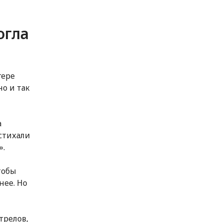
огла
гере
но и так
а
 стихали
».
тобы
нее. Но
трелов,