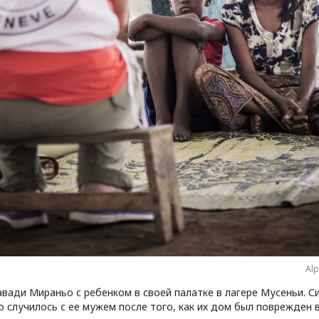
Al
авади Мираньо с ребенком в своей палатке в лагере Мусеньи. С
то случилось с ее мужем после того, как их дом был поврежден 