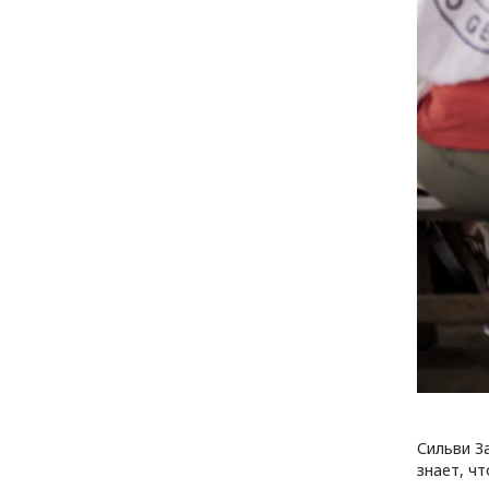
Сильви З
знает, ч