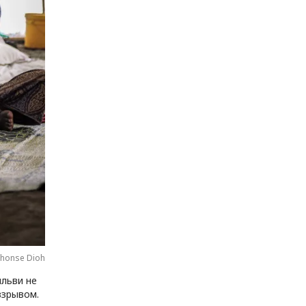
phonse Dioh
ильви не
взрывом.