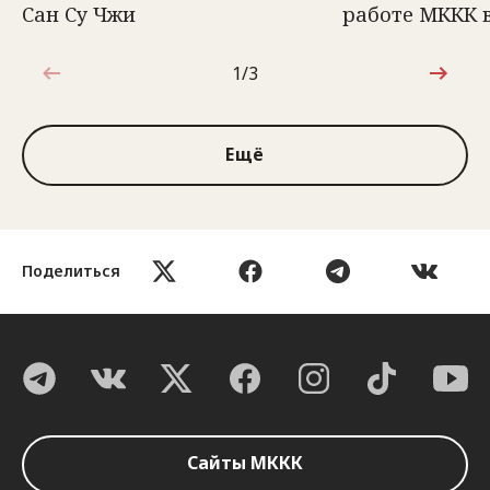
Сан Су Чжи
работе МККК 
1/3
1 из 3
Ещё
Поделиться
Сайты МККК