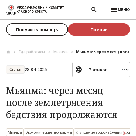
Перейти к основному содержанию
МЕЖДУНАРОДНЫЙ КОМИТЕТ
МЕНЮ
КРАСНОГО КРЕСТА
Получить помощь
Помочь
Где работаем
Мьянма
Мьянма: через месяц после з
28-04-2025
Статья
Мьянма: через месяц
после землетрясения
бедствия продолжаются
Мьянма
Экономические программы
Улучшение водоснабжения и жили