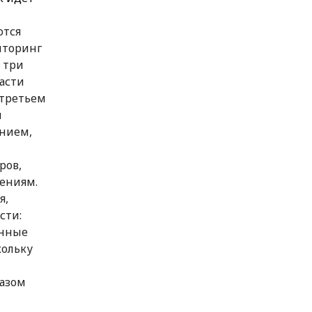
ются
иторинг
 три
асти
 третьем
и
ением,
ров,
ениям.
я,
сти:
енные
кольку
разом