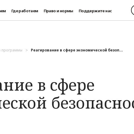
аем
Где работаем
Право и нормы
Поддержите нас
е программы
Реагирование в сфере экономической безоп...
ание в сфере
еской безопасно