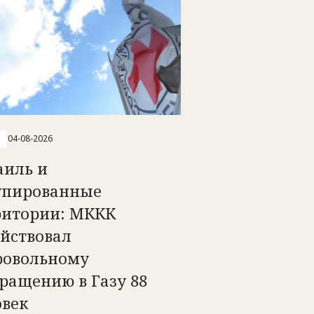
04-08-2026
аиль и
упированные
ритории: МККК
ействовал
ровольному
ращению в Газу 88
овек