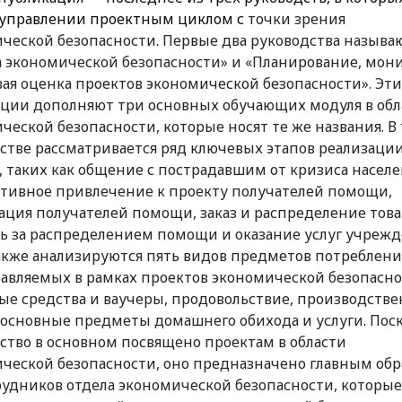
 управлении проектным циклом с
точки зрения
ческой безопасности. Первые два руководства называ
 экономической безопасности» и «Планирование, мон
вая оценка проектов экономической безопасности». Эти
ции дополняют три основных обучающих модуля в обл
ческой безопасности, которые носят те же названия. В
стве рассматривается ряд ключевых этапов реализаци
, таких как общение с пострадавшим от кризиса насел
ктивное привлечение к проекту получателей помощи,
ация получателей помощи, заказ и распределение това
ь за распределением помощи и оказание услуг учрежд
акже анализируются пять видов предметов потреблени
авляемых в рамках проектов экономической безопасно
е средства и ваучеры, продовольствие, производств
 основные предметы домашнего обихода и услуги. Пос
ство в основном посвящено проектам в области
ческой безопасности, оно предназначено главным об
рудников отдела экономической безопасности, которые