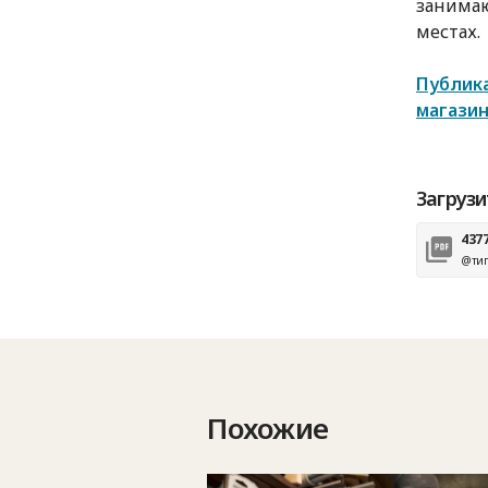
занимаю
местах.
Публика
магазин
Загрузи
437
@тип
Похожие