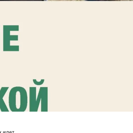
х идет