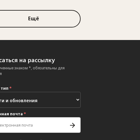
Ещё
аться на рассылку
еченные знаком *, обязательны для
я
 тип
*
нная почта
*