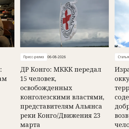
Пресс-релиз
06-08-2026
Статья
:
ДР Конго: МККК передал
Изр
ам
15 человек,
окк
освобожденных
тер
конголезскими властями,
сод
представителям Альянса
доб
реки Конго/Движения 23
возв
марта
чел