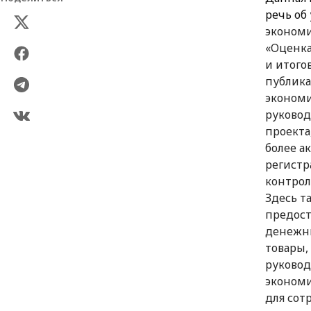
речь об
экономи
«Оценка
и итого
публика
экономи
руковод
проекта
более а
регистр
контрол
Здесь т
предост
денежны
товары,
руковод
экономи
для сот