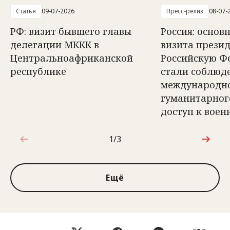
Статья
09-07-2026
Пресс-релиз
08-07-
РФ: визит бывшего главы
Россия: осно
делегации МККК в
визита прези
Центральноафриканской
Российскую Ф
республике
стали соблюд
международн
гуманитарног
доступ к вое
1/3
1 из 3
Ещё