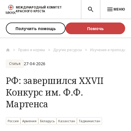
Перейти к основному содержанию
МЕЖДУНАРОДНЫЙ КОМИТЕТ
МЕНЮ
КРАСНОГО КРЕСТА
Получить помощь
Помочь
Право и нормы
Другие ресурсы
Изучение и преподава
27-04-2026
Статья
РФ: завершился XXVII
Конкурс им. Ф.Ф.
Мартенса
Россия
Армения
Беларусь
Казахстан
Таджикистан