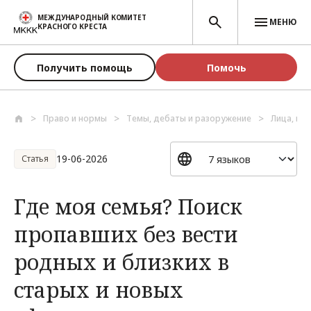
Перейти к основному содержанию
МЕЖДУНАРОДНЫЙ КОМИТЕТ
МЕНЮ
КРАСНОГО КРЕСТА
Получить помощь
Помочь
Право и нормы
Темы, дебаты и разоружение
Лица, по
19-06-2026
Статья
Где моя семья? Поиск
пропавших без вести
родных и близких в
старых и новых