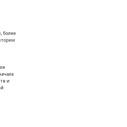
, более
ритории
ля
начала
тв и
ой