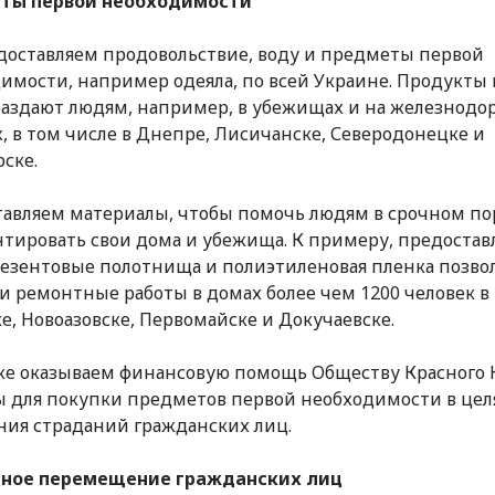
ты первой необходимости
оставляем продовольствие, воду и предметы первой
имости, например одеяла, по всей Украине. Продукты
раздают людям, например, в убежищах и на железнод
х, в том числе в Днепре, Лисичанске, Северодонецке и
рске.
авляем материалы, чтобы помочь людям в срочном по
тировать свои дома и убежища. К примеру, предоста
езентовые полотнища и полиэтиленовая пленка позво
и ремонтные работы в домах более чем 1200 человек в
е, Новоазовске, Первомайске и Докучаевске.
е оказываем финансовую помощь Обществу Красного 
 для покупки предметов первой необходимости в цел
ния страданий гражданских лиц.
сное перемещение гражданских лиц