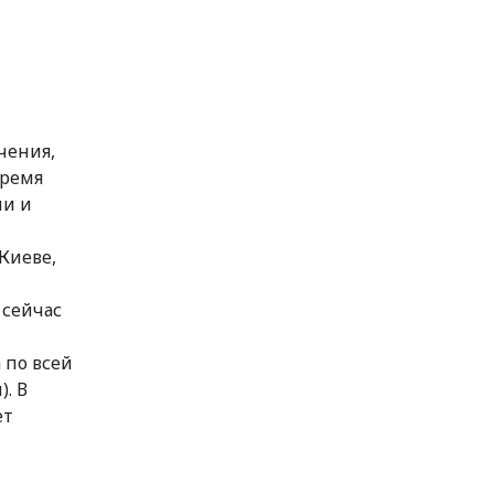
чения,
время
ми и
Киеве,
 сейчас
 по всей
. В
ет