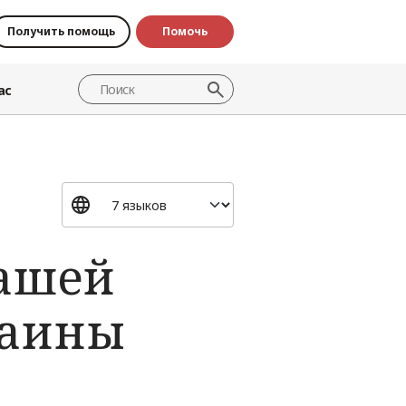
Получить помощь
Помочь
ас
нашей
раины