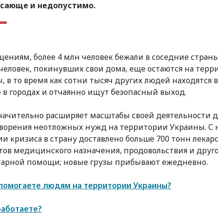
асающе и недопустимо.
щениям, более 4 млн человек бежали в соседние страны
 человек, покинувших свои дома, еще остаются на тер
, в то время как сотни тысяч других людей находятся в
 в городах и отчаянно ищут безопасный выход.
ачительно расширяет масштабы своей деятельности д
ворения неотложных нужд на территории Украины. С 
ии кризиса в страну доставлено больше 700 тонн лекарс
ов медицинского назначения, продовольствия и друг
арной помощи; новые грузы прибывают ежедневно.
помогаете людям на территории Украины?
работаете?