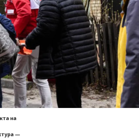
кта на
ктура —