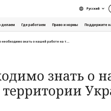
Русский
о делаем
Где работаем
Право и нормы
Поддержите н
 необходимо знать о нашей работе на т...
ходимо знать о 
а территории Ук