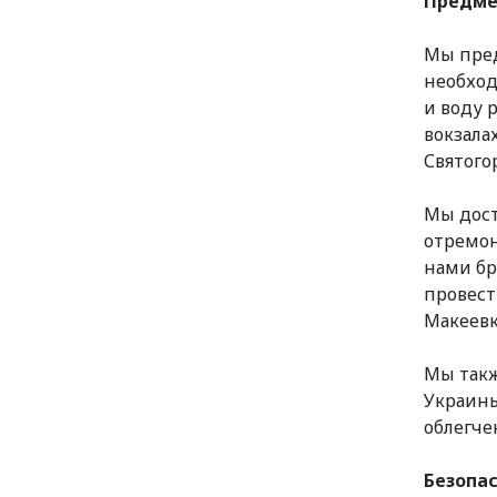
Предме
Мы пред
необход
и воду 
вокзала
Святого
Мы дост
отремон
нами бр
провест
Макеевк
Мы такж
Украины
облегче
Безопа