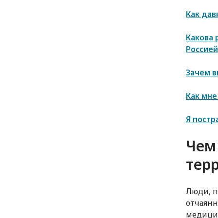
Как дав
Какова
Россией
Зачем в
Как мне
Я постр
Чем
тер
Люди, п
отчаянн
медицин