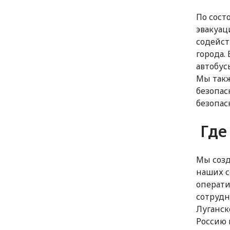
По сост
эвакуац
содейст
города.
автобус
Мы такж
безопас
безопас
Где
Мы созд
наших с
операти
сотрудн
Луганск
Россию 