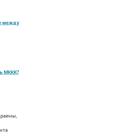
е между
чь МККК?
краины,
нта