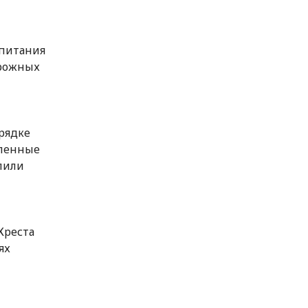
 питания
орожных
рядке
вленные
лили
Креста
ях