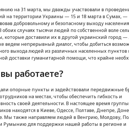
оянию на 31 марта, мы дважды участвовали в проведе
ий на территории Украины — 15 и 18 марта в Сумах, —
вовав добровольному и безопасному выходу населения
 В обоих случаях тысячи людей по собственной воле сел
ы, которые доставили их в другой украинский город —
е ведем непрерывный диалог, чтобы добиться возмо
ного выхода людей из различных населенных пунктов 
ной доставки гуманитарной помощи, что крайне необ
 вы работаете?
али опорные пункты и задействовали передвижные б
отрудников на местах, чтобы обеспечить гибкость и
вность своей деятельности. В настоящее время групп
иков находятся в Киеве, Одессе, Полтаве, Днепре, Дон
е. Мы также направляем людей в Венгрию, Молдову, По
и Румынию для поддержки нашей работы в регионе и