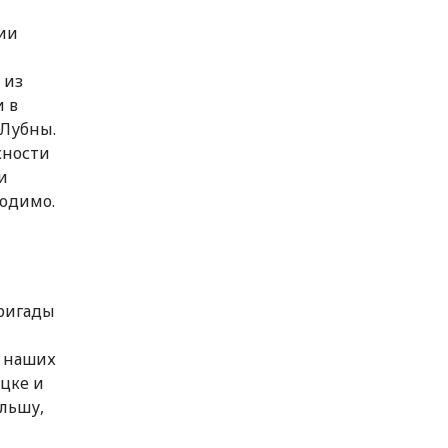
нии
 из
и в
 Лубны.
жности
и
ходимо.
ригады
ы наших
ецке и
льшу,