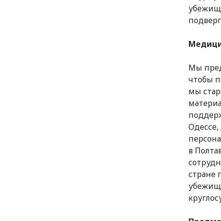
убежищ.
подверг
Медици
Мы пред
чтобы п
мы стар
материа
поддерж
Одессе,
персона
в Полта
сотрудн
стране 
убежища
круглос