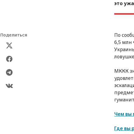
это уж
По сооб
Поделиться
6,5 млн
Украины
ловушке
МККК зн
удовлет
эскалац
предмет
гуманит
Чем вы 
Где вы 