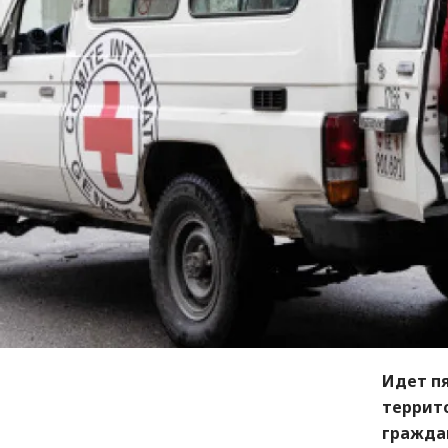
Идет п
террит
гражда