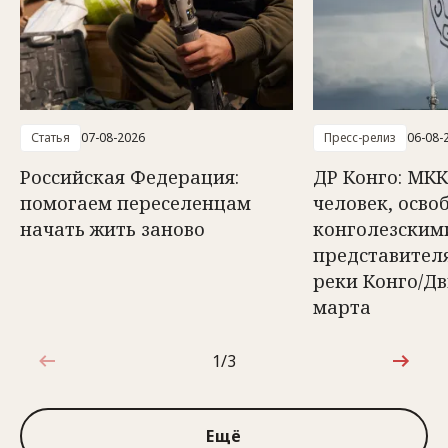
Статья
07-08-2026
Пресс-релиз
06-08-
Российская Федерация:
ДР Конго: МКК
помогаем переселенцам
человек, осв
начать жить заново
конголезским
представител
реки Конго/Д
марта
1/3
1 из 3
Ещё