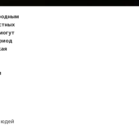
ародным
естных
 могут
ериод
жая
м
 людей