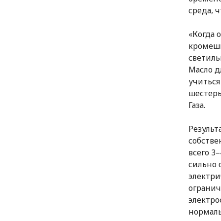
среда, 
«Когда 
кромешн
светиль
Масло д
учиться
шестеры
Газа.
Результ
собстве
всего 3
сильно 
электри
огранич
электро
нормал