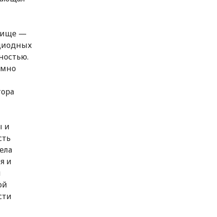
дбище —
одиодных
ностью.
емно
тора
ы и
сть
ела
я и
и
ой
сти