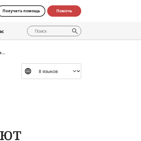
Получить помощь
Помочь
ас
...
ают