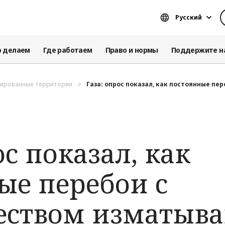
Русский
о делаем
Где работаем
Право и нормы
Поддержите н
пированные территории
Газа: опрос показал, как постоянные пере
ос показал, как
ые перебои с
еством изматыв