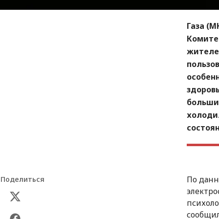
Газа (
Комитет
жителей
пользов
особенн
здоровь
больши
холоди
состоя
По данн
Поделиться
электро
психоло
сообщил