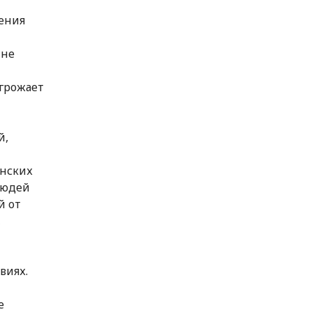
жения
 не
грожает
й,
инских
людей
й от
,
виях.
е