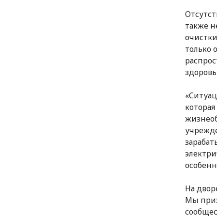
Отсутст
также н
очистки
только 
распрос
здоровь
«Ситуац
которая
жизнеоб
учрежде
зарабат
электри
особенно
На двор
Мы при
сообщес