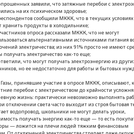
опрошенных заявили, что затяжные перебои с электро
зились на их психическом здоровье;
респондентов сообщили МККК, что в текущих условиях
т хранить продукты в холодильнике;
участников опроса рассказали МККК, что не могут
ользоваться альтернативными источниками питания в
ючений электричества; из них 91% просто не имеют ср
ы получать электричество как-то еще;
ответили, что могут получать электроэнергию из други
чников, но ее недостаточно для работы и бытовых нужд
Газы, принявшие участие в опросе МККК, описывают, 
тние перебои с электричеством до крайности усложня
евную жизнь: практически невозможно выполнять раб
ри отключении света часто выходит из строя бытовая т
тает водопровод, школьники не могут делать уроки,
имость получать энергию как-то еще — то есть покупа
оры — ложится на плечи людей тяжким финансовым
м. От отключений электричества страдает даже окру