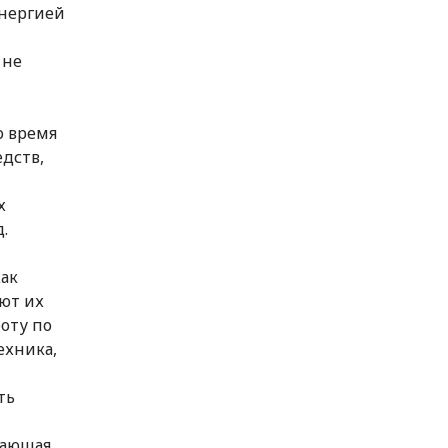
энергией
 не
о время
едств,
х
.
как
ют их
оту по
ехника,
ть
жающая