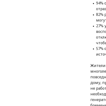
94% 
отра
82% 
могу
27% 
восп
откл
чтоб
57% 
исто
Жители 
многоле
повседн
дому, п
не рабо
необход
генерат
бремене