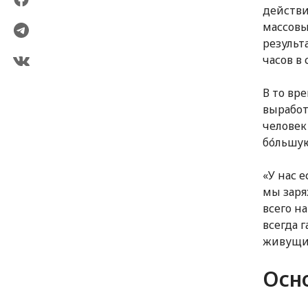
действи
массовы
результ
часов в 
В то вр
выработ
человек
бо́льшу
«У нас 
мы заряж
всего н
всегда 
живущий
Осн