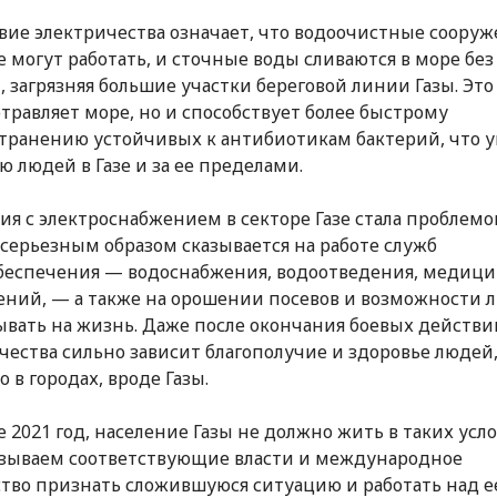
вие электричества означает, что водоочистные соору
е могут работать, и сточные воды сливаются в море без
, загрязняя большие участки береговой линии Газы. Это
отравляет море, но и способствует более быстрому
транению устойчивых к антибиотикам бактерий, что у
ю людей в Газе и за ее пределами.
ия с электроснабжением в секторе Газе стала проблемо
 серьезным образом сказывается на работе служб
еспечения — водоснабжения, водоотведения, медиц
ний, — а также на орошении посевов и возможности 
ывать на жизнь. Даже после окончания боевых действи
чества сильно зависит благополучие и здоровье людей
 в городах, вроде Газы.
е 2021 год, население Газы не должно жить в таких усло
зываем соответствующие власти и международное
тво признать сложившуюся ситуацию и работать над е