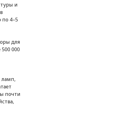
ктуры и
в
 по 4–5
торы для
 500 000
 ламп,
атает
ды почти
йства,