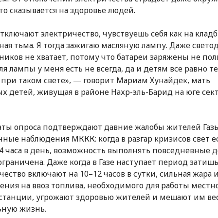
что сказывается на здоровье людей.
отключают электричество, чувствуешь себя как на кла
ая тьма. Я тогда зажигаю масляную лампу. Даже свет
ников не хватает, потому что батареи заряжены не пол
ля лампы у меня есть не всегда, да и детям все равно т
 при таком свете», — говорит Мариам Хунайдек, мать
х детей, живущая в районе Нахр-эль-Барид на юге сек
аты опроса подтверждают давние жалобы жителей Газ
нные наблюдения МККК: когда в разгар кризисов свет е
–4 часа в день, возможность выполнять повседневные д
ограничена. Даже когда в Газе наступает период затишь
чество включают на 10–12 часов в сутки, сильная жара 
ения на ввоз топлива, необходимого для работы местн
станции, угрожают здоровью жителей и мешают им ве
ьную жизнь.