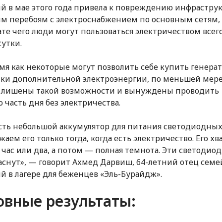
й в мае этого года привела к повреждению инфрастру
м перебоям с электроснабжением по основным сетям, 
ате чего люди могут пользоваться электричеством всего
сутки.
емя как некоторые могут позволить себе купить генера
ки дополнительной электроэнергии, по меньшей мере
 лишены такой возможности и вынуждены проводить
ю часть дня без электричества.
есть небольшой аккумулятор для питания светодиодных
аем его только тогда, когда есть электричество. Его хв
а час или два, а потом — полная темнота. Эти светодио
гаснут», — говорит Ахмед Дарвиш, 64-летний отец семе
 в лагере для беженцев «Эль-Бурайдж».
овные результаты: