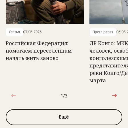
Статья
07-08-2026
Пресс-релиз
06-08-
Российская Федерация:
ДР Конго: МКК
помогаем переселенцам
человек, осв
начать жить заново
конголезским
представител
реки Конго/Д
марта
1/3
1 из 3
Ещё