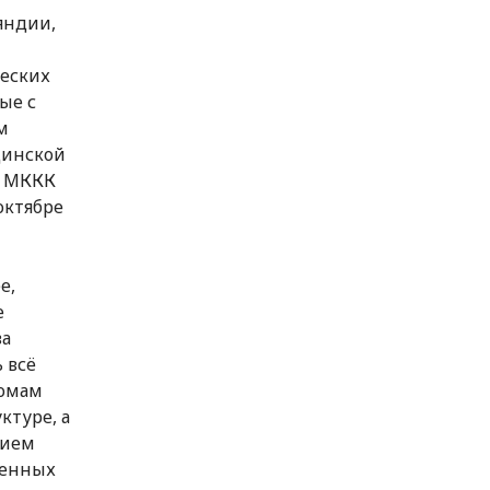
яндии,
ческих
ые с
м
цинской
д МККК
октябре
е,
е
ва
 всё
домам
туре, а
жием
ленных