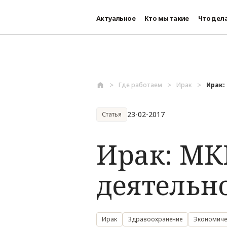
Актуальное
Кто мы такие
Что дел
Перейти к основному содержанию
Где работаем
Ирак
Ирак:
23-02-2017
Статья
Ирак: МК
деятельн
Ирак
Здравоохранение
Экономиче