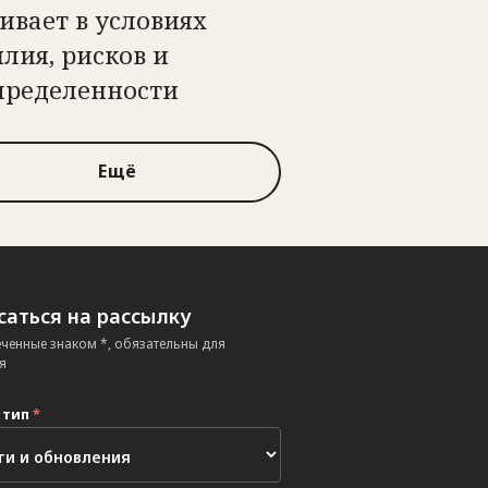
ивает в условиях
лия, рисков и
пределенности
Ещё
аться на рассылку
еченные знаком *, обязательны для
я
 тип
*