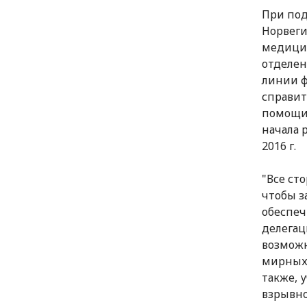
При под
Норвеги
медицин
отделен
линии 
справит
помощи 
начала 
2016 г.
"Все ст
чтобы з
обеспечи
делегац
возможн
мирных 
также, 
взрывно