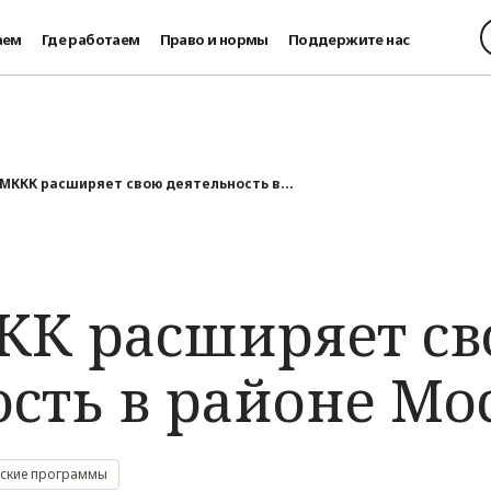
аем
Где работаем
Право и нормы
Поддержите нас
 МККК расширяет свою деятельность в...
КК расширяет с
ость в районе Мо
ские программы