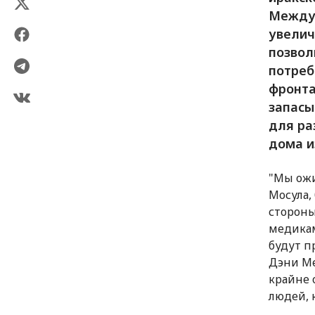
Междун
увелич
позвол
потреб
фронта
запасы
для ра
дома и
"Мы ожи
Мосула,
стороны
медикам
будут п
Дэни Ме
крайне 
людей, 