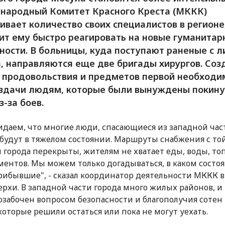
ародный Комитет Красного Креста (МККК)
ивает количество своих специалистов в регионе
ит ему быстро реагировать на новые гуманита
ности. В больницы, куда поступают раненые с л
, направляются еще две бригады хирургов. Соз
 продовольствия и предметов первой необходи
здачи людям, которые были вынуждены покину
з-за боев.
даем, что многие люди, спасающиеся из западной час
 будут в тяжелом состоянии. Маршруты снабжения с то
 города перекрыты, жителям не хватает еды, воды, то
ентов. Мы можем только догадываться, в каком состо
рибывшие", - сказал координатор деятельности МККК в
рхи. В западной части города много жилых районов, 
озабочен вопросом безопасности и благополучия сотен
которые решили остаться или пока не могут уехать.