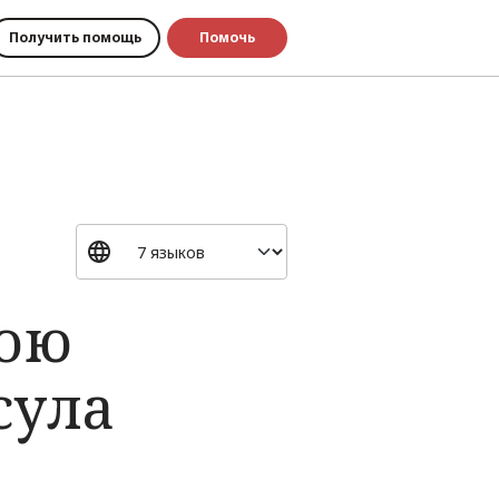
Получить помощь
Помочь
вою
сула