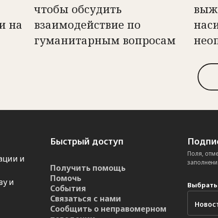
чтобы обсудить
выж
и на
взаимодействие по
наси
гуманитарным вопросам
нео
Быстрый доступ
Подпис
Поля, отм
ации и
заполнени
Получить помощь
Помочь
ву и
Выбрать
События
Связаться с нами
Сообщить о неправомерном