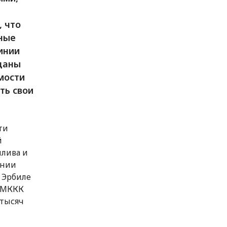
, что
рные
инии
даны
мости
ть свои
ти
й
плива и
янии
 Эрбиле
и МККК
 тысяч