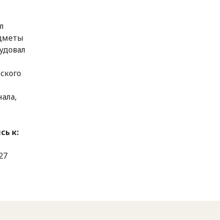
л
едметы
удовал
ского
ала,
ь к:
27