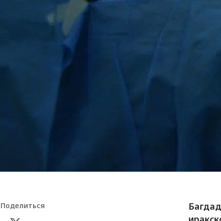
Багдад
Поделиться
иракск