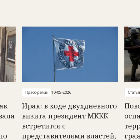
Пресс-релиз
10-05-2026
Статья
ак
Ирак: в ходе двухдневного
Пов
вала
визита президент МККК
осп
встретится с
терр
по
представителями властей,
гра