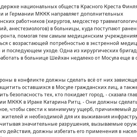
держке национальных обществ Красного Креста Финл
и и Германии МККК направляет дополнительных
ских работников (хирургов, медсестер травматологи
ий, анестезиологов) в больницы, куда поступают ранен
фронта, помогая тем самым медицинским учреждения
ься с возрастающей потребностью в экстренной меди
и последующем уходе. Одна из хирургических брига
работать в больнице Шейхан недалеко от Мосула еще в 
ороны в конфликте должны сделать всё от них зависяще
ащитить оставшихся в Мосуле гражданских лиц, а такж
ть безопасность тех, кто покидает город, - сказала гла
ии МККК в Ираке Катарина Ритц. - Они должны сделать
ое, чтобы свести к минимуму ущерб, причиняемый 
жителей и необходимой для их выживания инфраструк
учитывая значительные разрушения, вызываемые ору
го действия, должны избегать его применения в насе