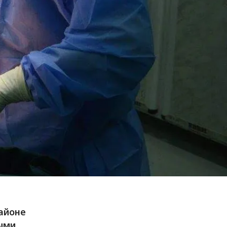
районе
ыми,