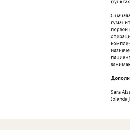
пунктах
С начал
гуманит
первой 
операци
комплек
назначе
пациент
занимаю
Дополн
Sara Alz
Iolanda 