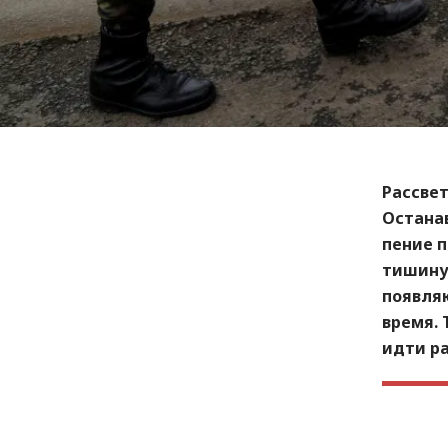
Рассвет
Остана
пение п
тишину,
появляю
время.
идти ра