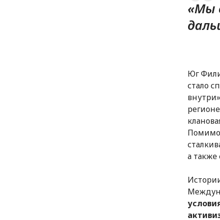
«Мы 
даль
Юг Фили
стало с
внутри»
регионе
кланова
Помимо 
сталкив
а также
Истории
Междуна
условия
активи