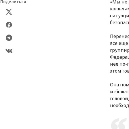
«Мы не 
Поделиться
коллега
ситуаци
безопас
Перенес
все еще
группир
Федерац
нее по-
этом го
Она пом
избежат
головой
необход