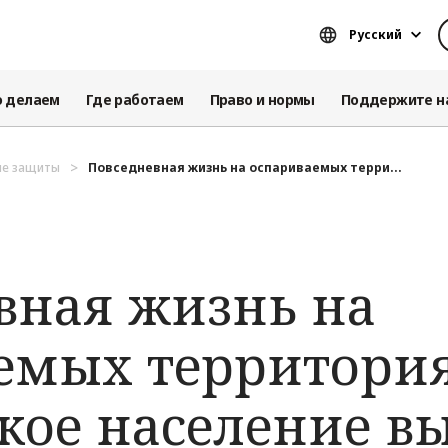
Русский
о делаем
Где работаем
Право и нормы
Поддержите н
ие защиты
Повседневная жизнь на оспариваемых терри...
вная жизнь на
емых территория
кое население в