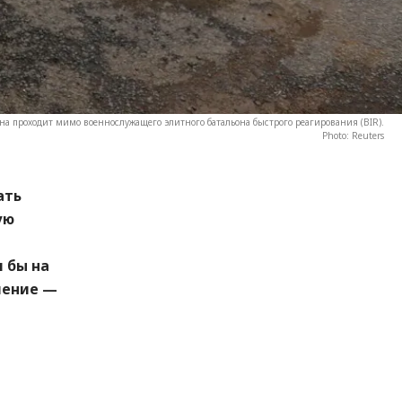
а проходит мимо военнослужащего элитного батальона быстрого реагирования (BIR).
Photo: Reuters
ать
ую
 бы на
шение —