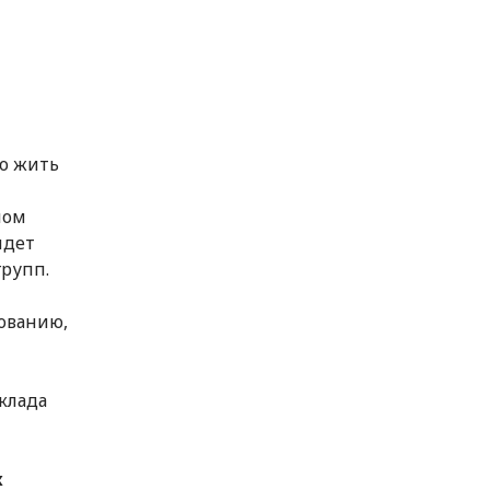
то жить
ном
идет
групп.
вованию,
клада
х