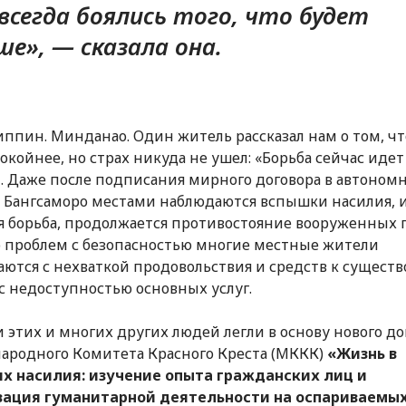
всегда боялись того, что будет
ше», — сказала она.
ппин. Минданао. Один житель рассказал нам о том, ч
покойнее, но страх никуда не ушел: «Борьба сейчас идет
. Даже после подписания мирного договора в автоном
 Бангсаморо местами наблюдаются вспышки насилия, 
я борьба, продолжается противостояние вооруженных 
проблем с безопасностью многие местные жители
аются с нехваткой продовольствия и средств к сущест
 с недоступностью основных услуг.
 этих и многих других людей легли в основу нового до
родного Комитета Красного Креста (МККК)
«Жизнь в
х насилия: изучение опыта гражданских лиц и
зация гуманитарной деятельности на оспариваемы