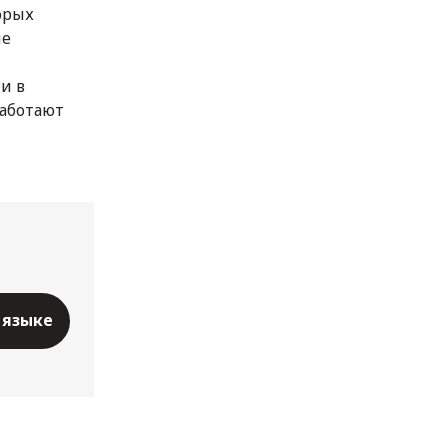
орых
ые
и в
работают
 языке