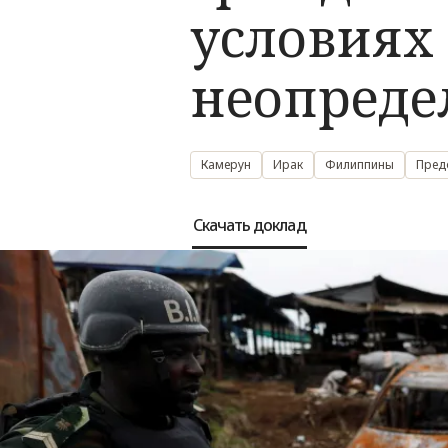
условиях 
неопреде
Камерун
Ирак
Филиппины
Пред
Скачать доклад