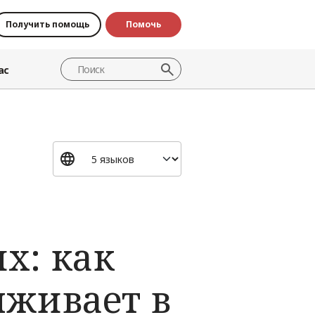
Получить помощь
Помочь
ас
х: как
ыживает в