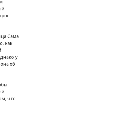
им
ой
прос
ица Сама
о, как
й
Однако у
 она об
обы
ей
ом, что