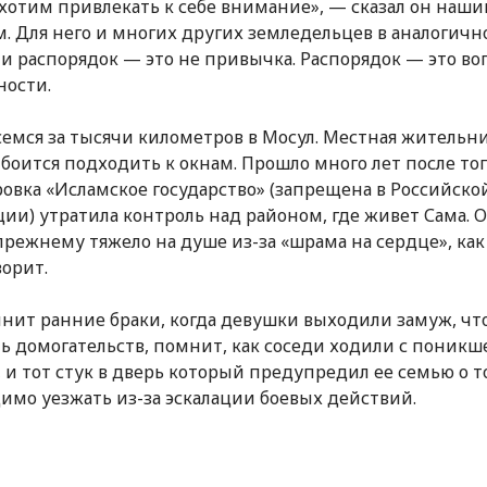
хотим привлекать к себе внимание», — сказал он наш
м. Для него и многих других земледельцев в аналогичн
и распорядок — это не привычка. Распорядок — это во
ности.
емся за тысячи километров в Мосул. Местная жительн
 боится подходить к окнам. Прошло много лет после тог
овка «Исламское государство» (запрещена в Российско
ии) утратила контроль над районом, где живет Сама. 
прежнему тяжело на душе из-за «шрама на сердце», как
ворит.
нит ранние браки, когда девушки выходили замуж, чт
ь домогательств, помнит, как соседи ходили с поникш
, и тот стук в дверь который предупредил ее семью о т
имо уезжать из-за эскалации боевых действий.