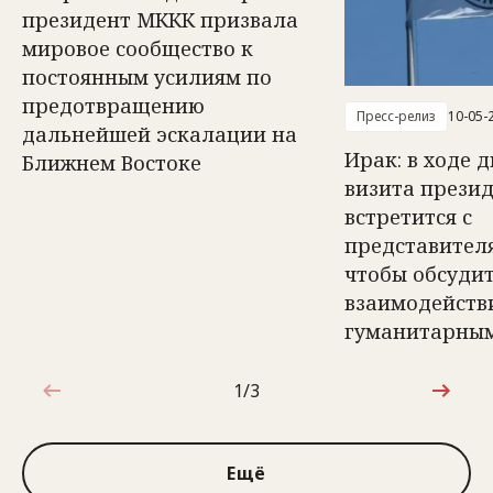
президент МККК призвала
мировое сообщество к
постоянным усилиям по
предотвращению
Пресс-релиз
10-05-
дальнейшей эскалации на
Ирак: в ходе 
Ближнем Востоке
визита прези
встретится с
представител
чтобы обсуди
взаимодейств
гуманитарным
1/3
1 из 3
Ещё