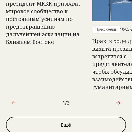
президент МККК призвала
мировое сообщество к
постоянным усилиям по
предотвращению
Пресс-релиз
10-05-
дальнейшей эскалации на
Ирак: в ходе 
Ближнем Востоке
визита прези
встретится с
представител
чтобы обсуди
взаимодейств
гуманитарным
1/3
1 из 3
Ещё