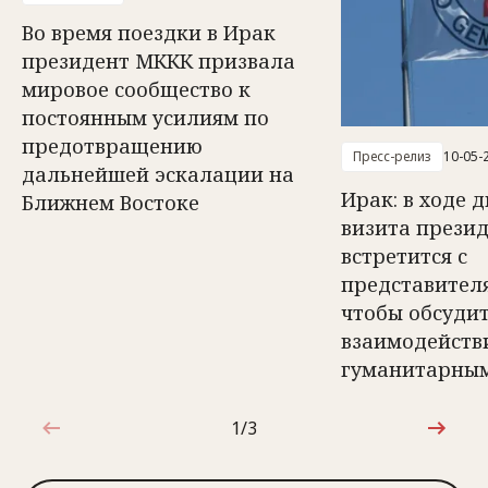
Во время поездки в Ирак
президент МККК призвала
мировое сообщество к
постоянным усилиям по
предотвращению
Пресс-релиз
10-05-
дальнейшей эскалации на
Ирак: в ходе 
Ближнем Востоке
визита прези
встретится с
представител
чтобы обсуди
взаимодейств
гуманитарным
1/3
1 из 3