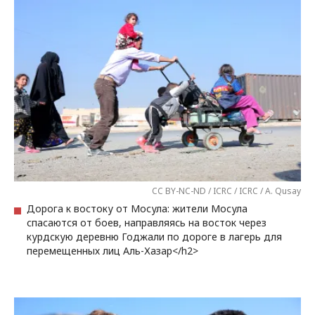
CC BY-NC-ND / ICRC / ICRC / A. Qusay
Дорога к востоку от Мосула: жители Мосула
спасаются от боев, направляясь на восток через
курдскую деревню Годжали по дороге в лагерь для
перемещенных лиц Аль-Хазар</h2>