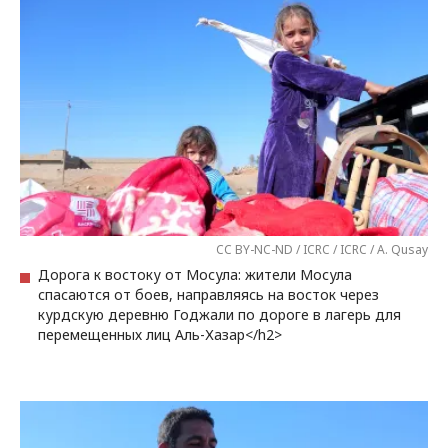
CC BY-NC-ND / ICRC / ICRC / A. Qusay
Дорога к востоку от Мосула: жители Мосула
спасаются от боев, направляясь на восток через
курдскую деревню Годжали по дороге в лагерь для
перемещенных лиц Аль-Хазар</h2>