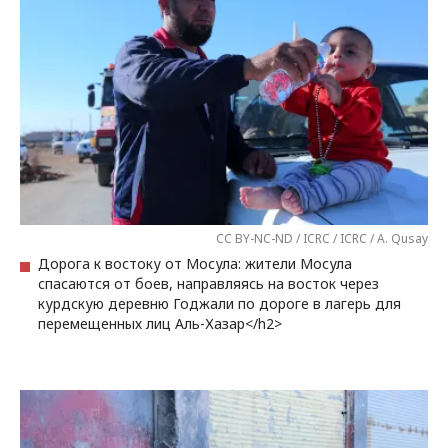
CC BY-NC-ND / ICRC / ICRC / A. Qusay
Дорога к востоку от Мосула: жители Мосула
спасаются от боев, направляясь на восток через
курдскую деревню Годжали по дороге в лагерь для
перемещенных лиц Аль-Хазар</h2>