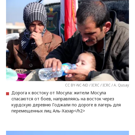
CC BY-NC-ND / ICRC / ICRC / A. Qusay
Дорога к востоку от Мосула: жители Мосула
спасаются от боев, направляясь на восток через
курдскую деревню Годжали по дороге в лагерь для
перемещенных лиц Аль-Хазар</h2>