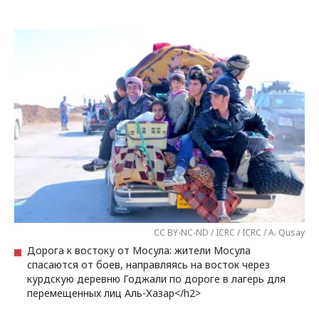
CC BY-NC-ND / ICRC / ICRC / A. Qusay
Дорога к востоку от Мосула: жители Мосула
спасаются от боев, направляясь на восток через
курдскую деревню Годжали по дороге в лагерь для
перемещенных лиц Аль-Хазар</h2>