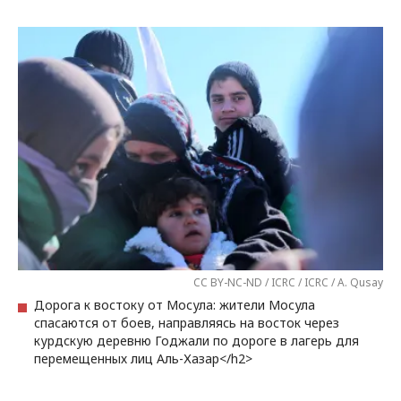
CC BY-NC-ND / ICRC / ICRC / A. Qusay
Дорога к востоку от Мосула: жители Мосула
спасаются от боев, направляясь на восток через
курдскую деревню Годжали по дороге в лагерь для
перемещенных лиц Аль-Хазар</h2>