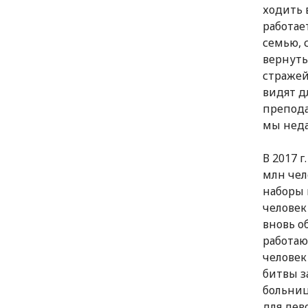
ходить 
работае
семью, 
вернуть
стражей
видят д
препода
мы неда
В 2017 
млн чел
наборы 
человек
вновь о
работаю
человек
битвы з
больниц
для дев