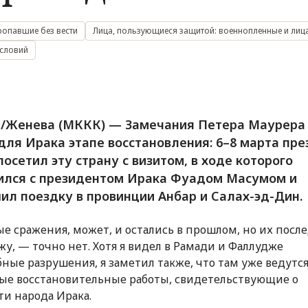
ропавшие без вести
Лица, пользующиеся защитой: военнопленные и лиц
словий
/Женева (МККК) — Замечания Петера Маурера
для Ирака этапе восстановления: 6–8 марта пр
осетил эту страну с визитом, в ходе которого
ился с президентом Ирака Фуадом Масумом и
ил поездку в провинции Анбар и Салах-эд-Дин.
е сражения, может, и остались в прошлом, но их после
ижу, — точно нет. Хотя я видел в Рамади и Фаллудже
ные разрушения, я заметил также, что там уже ведутс
е восстановительные работы, свидетельствующие о
ти народа Ирака.