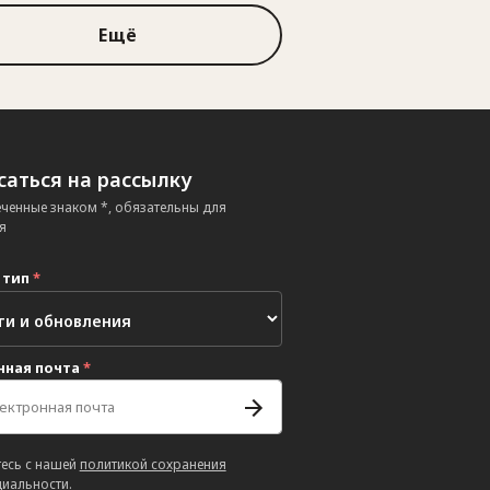
Ещё
аться на рассылку
еченные знаком *, обязательны для
я
 тип
*
нная почта
*
есь с нашей
политикой сохранения
иальности
.