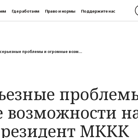
аем
Где работаем
Право и нормы
Поддержите нас
 серьезные проблемы и огромные возм...
рьезные проблем
 возможности н
президент МККК