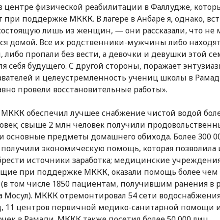
в центре физической реабилитации в Фаллудже, котор
т при поддержке МККК. В лагере в Анбаре я, однако, вс
состоящую лишь из женщин, — они рассказали, что не 
ся домой. Все их родственники-мужчины либо находят
, либо пропали без вести, а девочки и девушки этой се
ля себя будущего. С другой стороны, поражает энтузиа
вателей и целеустремленность учениц школы в Рамади
вно провели восстановительные работы».
г. МККК обеспечил лучшее снабжение чистой водой бол
овек; свыше 2 млн человек получили продовольственн
и основные предметы домашнего обихода. Более 300 0
 получили экономическую помощь, которая позволила
брести источники заработка; медицинские учреждения
щие при поддержке МККК, оказали помощь более чем 
 (в том числе 1850 пациентам, получившим ранения в р
а Мосул). МККК отремонтировал 54 сети водоснабжения
, 11 центров первичной медико-санитарной помощи 
очек в Рамади. МККК также посетил более 50 000 лиц,