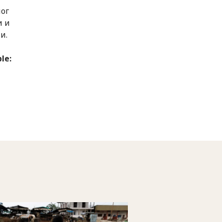
мог
и и
и.
le: