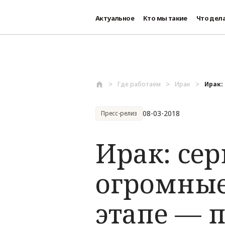
Актуальное
Кто мы такие
Что дел
Перейти к основному содержанию
Где работаем
Ирак
Ирак:
08-03-2018
Пресс-релиз
Ирак: се
огромные
этапе — 