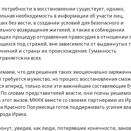
потребности в восстановлении существует, однако,
ельная необходимость в информации об участи лиц,
их без вести, в создании условий для безопасного и
льного возвращения жителей, а также в соблюдении
щих процедур отправления правосудия в отношении 
щихся под стражей, вне зависимости от выдвинутых 
инений и страны их происхождения. Гуманность
траняется на всех.
маем, что для решения таких эмоционально заряжен
 требуется мужество, но процесс восстановления смо
ся вперед, только если эти важнейшие составляющие б
 По словам представителей власти, они полны решимо
 этот вызов. МККК вместе со своими партнерами из Ир
а Красного Полумесяца готов поддерживать усилия вла
арода Ирака.
ронут, увидев, как люди, потерявшие конечности, занов