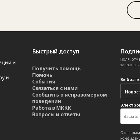
Быстрый доступ
Подпис
Поля, отм
ации и
заполнени
Получить помощь
Помочь
ву и
Выбрать
События
Связаться с нами
Сообщить о неправомерном
поведении
Электро
Работа в МККК
Вопросы и ответы
Ознакомьт
конфиденц