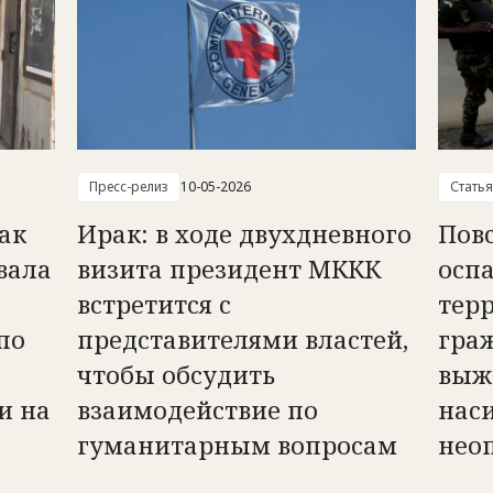
Пресс-релиз
10-05-2026
Статья
ак
Ирак: в ходе двухдневного
Пов
вала
визита президент МККК
осп
встретится с
терр
по
представителями властей,
гра
чтобы обсудить
выж
и на
взаимодействие по
наси
гуманитарным вопросам
нео