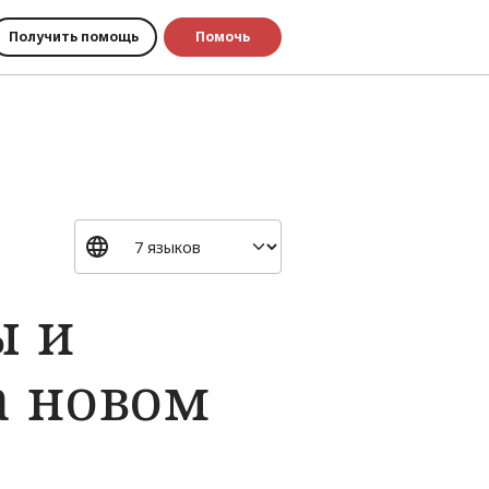
Получить помощь
Помочь
ы и
а новом