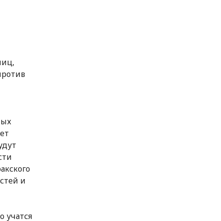
лиц,
против
ных
жет
удут
сти
акского
стей и
о учатся