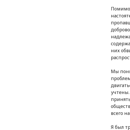
Помимо 
настоят
пропавш
доброво
надлежа
содержа
них обв
распрос
Мы пони
проблем
двигать
учтены.
принять
обществ
всего н
Я был т