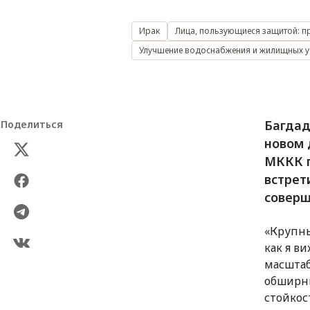
Ирак
Лица, пользующиеся защитой: п
Улучшение водоснабжения и жилищных у
Багдад
Поделиться
новом 
МККК п
встрет
соверш
«Крупны
как я в
масштаб
обширны
стойкос