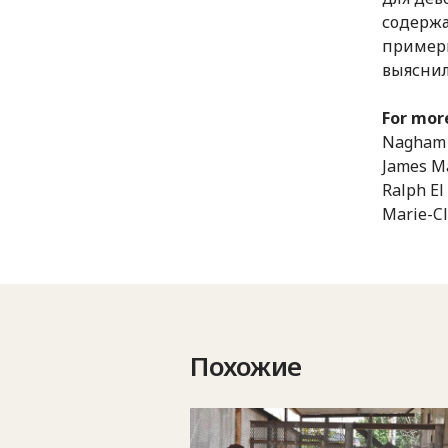
содержа
примерн
выяснил
For mor
Nagham A
James Ma
Ralph El
Marie-Cl
Похожие