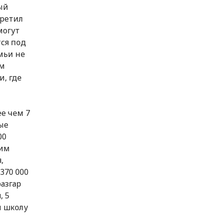
ый
третил
могут
ся под
мьи не
зм
, где
ее чем 7
ые
00
 им
,
370 000
азгар
, 5
и школу