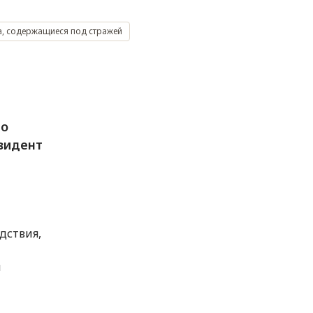
а, содержащиеся под стражей
 о
езидент
дствия,
я