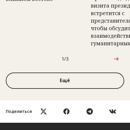
визита прези
встретится с
представител
чтобы обсуди
взаимодейств
гуманитарным
1/3
1 из 3
Ещё
Поделиться