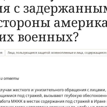
я с задержанны
 стороны америк
их военных?
ия
Лица, пользующиеся защитой: военнопленные и лица, содержащиеся 
 и ответы
лучаи жесткого и унизительного обращения с лицами,
щимися под стражей, вызывают глубокую обеспокоен
абота МККК в местах содержания под стражей в Ираке