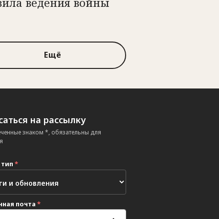
вила ведения войны
Ещё
аться на рассылку
еченные знаком *, обязательны для
я
 тип
*
нная почта
*