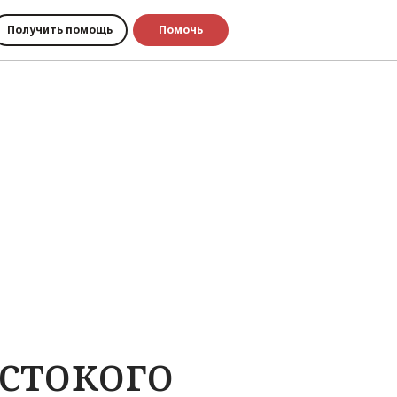
Получить помощь
Помочь
стокого