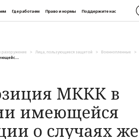
аем
Где работаем
Право и нормы
Поддержите нас
и разоружение
Лица, пользующиеся защитой
Военнопленные
еющейс...
озиция МККК в
ии имеющейся
ии о случаях же