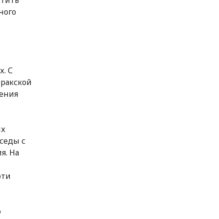
стить
ного
. С
иракской
щения
их
седы с
я. На
эти
ю