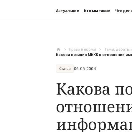
Актуальное
Кто мы такие
Что дел
Перейти к основному содержанию
Право и нормы
Темы, дебаты 
Какова позиция МККК в отношении им
06-05-2004
Статья
Какова п
отношен
информац