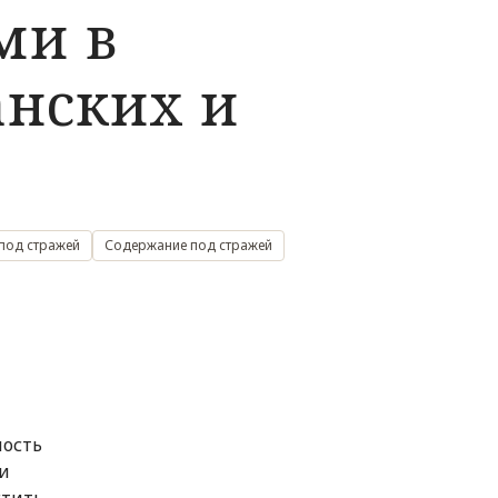
ми в
анских и
под стражей
Содержание под стражей
ность
 и