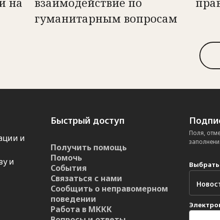
и на
взаимодействие по
пра
гуманитарным вопросам
Быстрый доступ
Подпис
Поля, отм
ации и
заполнени
Получить помощь
Помочь
ву и
Выбрать
События
Связаться с нами
Сообщить о неправомерном
поведении
Электро
Работа в МККК
Вопросы и ответы