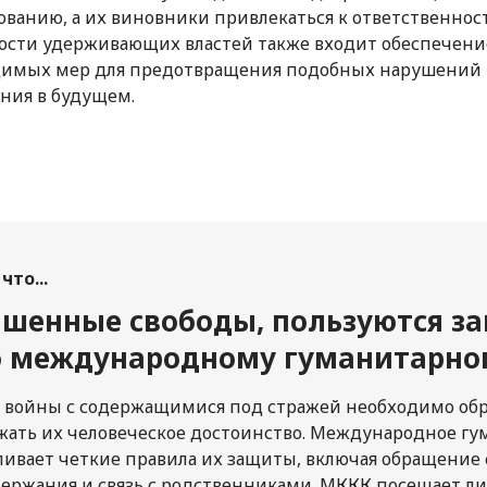
ованию, а их виновники привлекаться к ответственност
ости удерживающих властей также входит обеспечени
димых мер для предотвращения подобных нарушений 
ния в будущем.
что...
ишенные свободы, пользуются з
о международному гуманитарно
я войны с содержащимися под стражей необходимо об
жать их человеческое достоинство. Международное г
ливает четкие правила их защиты, включая обращение 
держания и связь с родственниками. МККК посещает ли