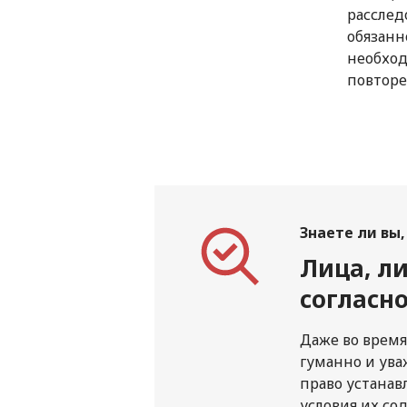
расслед
обязанн
необхо
повторе
Знаете ли вы, 
Лица, л
согласн
Даже во врем
гуманно и ува
право устанав
условия их со