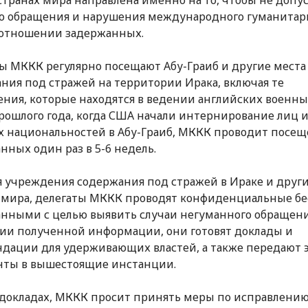
странах мира направлена именно на то, чтобы не допу
о обращения и нарушения международного гуманитар
 отношении задержанных.
ы МККК регулярно посещают Абу-Граиб и другие места
ния под стражей на территории Ирака, включая те
ния, которые находятся в ведении английских военных
рошлого года, когда США начали интернирование лиц 
х национальностей в Абу-Граиб, МККК проводит посе
нных один раз в 5-6 недель.
 учреждения содержания под стражей в Ираке и друг
 мира, делегаты МККК проводят конфиденциальные бе
нными с целью выявить случаи негуманного обращени
ии полученной информации, они готовят доклады и
дации для удерживающих властей, а также передают 
нты в вышестоящие инстанции.
 докладах, МККК просит принять меры по исправлени