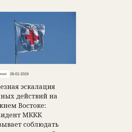
ение
28-02-2026
езная эскалация
нных действий на
жнем Востоке:
зидент МККК
зывает соблюдать