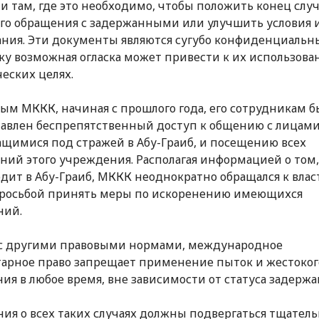
и там, где это необходимо, чтобы положить конец слу
го обращения с задержанными или улучшить условия 
ния. Эти документы являются сугубо конфиденциальн
ку возможная огласка может привести к их использова
еских целях.
ым МККК, начиная с прошлого года, его сотрудникам б
авлен беспрепятственный доступ к общению с лицами
щимися под стражей в Абу-Граиб, и посещению всех
ий этого учреждения. Располагая информацией о том,
дит в Абу-Граиб, МККК неоднократно обращался к влас
просьбой принять меры по искоренению имеющихся
ний.
 с другими правовыми нормами, международное
арное право запрещает применение пыток и жестоког
ия в любое время, вне зависимости от статуса задержа
ия о всех таких случаях должны подвергаться тщатель