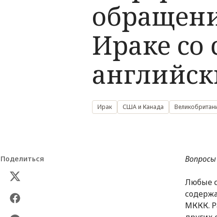
обращени
Ираке со
английск
Ирак
США и Канада
Великобритан
Вопросы
Поделиться
Любые с
содержа
МККК. Р