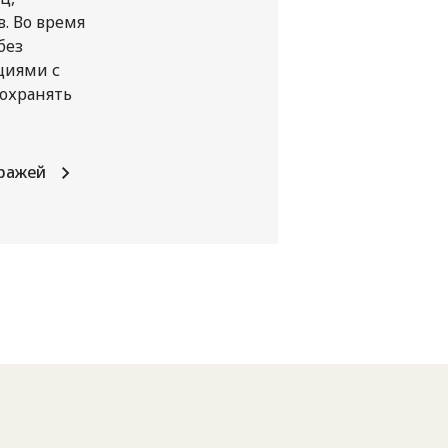
. Во время
без
циями с
сохранять
тражей