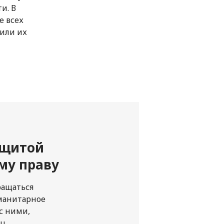
и. В
е всех
или их
ащитой
му праву
ращаться
уманитарное
с ними,
ц,