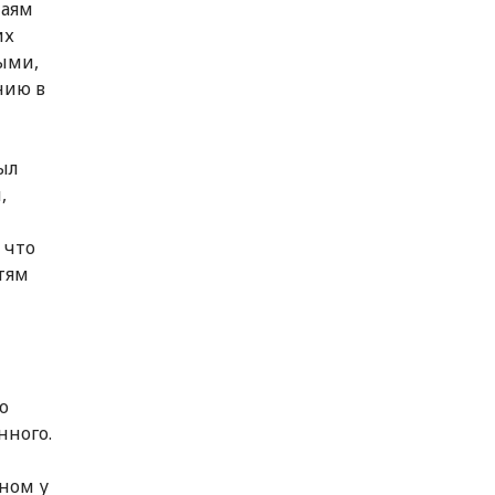
чаям
их
ыми,
нию в
ыл
,
 что
тям
о
нного.
ном у