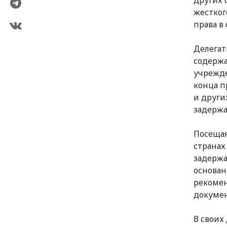
других 
жестког
права в
Делегат
содержа
учрежде
конца п
и други
задержа
Посещая
странах
задержа
основан
рекомен
докуме
В своих