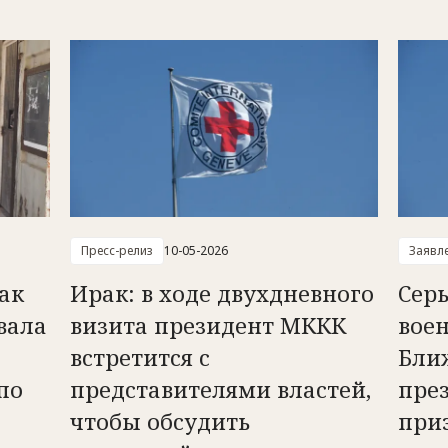
Пресс-релиз
10-05-2026
Заявл
ак
Ирак: в ходе двухдневного
Серь
вала
визита президент МККК
вое
встретится с
Бли
по
представителями властей,
пре
чтобы обсудить
при