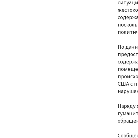
ситуаци
жестоко
содержа
посколь
политич
По данн
предост
содержа
помещен
происхо
США с 
наруше
Наряду
гуманит
обращен
Сообщен