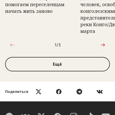
помогаем переселенцам
человек, осв
начать жить заново
конголезским
представител
реки Конго/Д
марта
1/3
1 из 3
Ещё
Поделиться