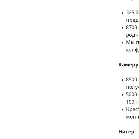
325 
пред
8700
родн
Мы п
конф
Камеру
8500
полу
5000
100 
Крес
могл
Нигер