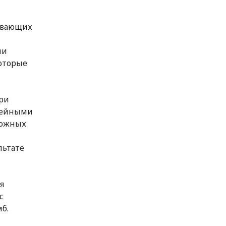
ивающих
ли
оторые
ри
ужейными
ложных
льтате
я
с
б.