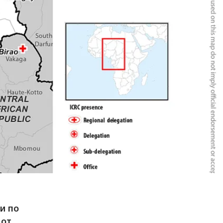
и по
 от