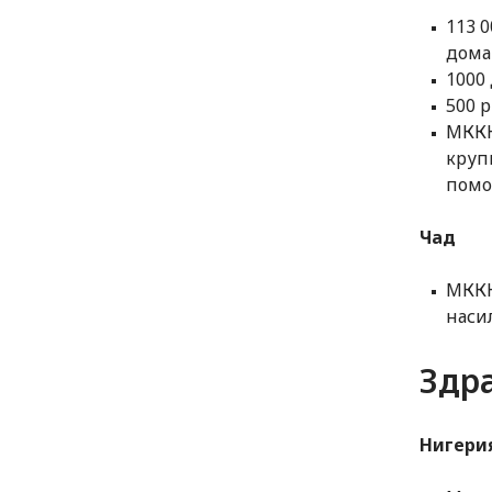
113 
дома
1000
500 
МККК
круп
помо
Чад
МККК
наси
Здр
Нигери