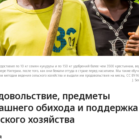
доставил по 10 кг семян кукурузы и по 150 кг удобрений более чем 3500 крестьянам, 
вере Нигерии, после того, как они бежали оттуда в страхе перед насилием. Мы также обу
м методам ведения сельского хозяйства и выдали им продовольствия на месяц. CC BY-N
J. S
довольствие, предметы
ашнего обихода и поддержка
ского хозяйства
я