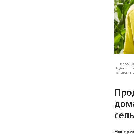
МККК пре
Муби, на се
оптимальны
Про
дом
сель
Нигери