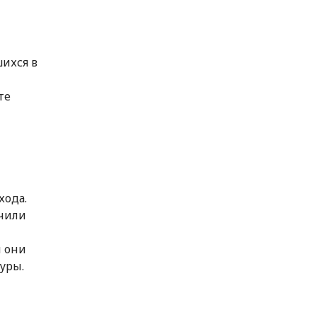
шихся в
те
хода.
учили
ы они
уры.