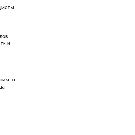
едметы
лов
ть и
шим от
да.