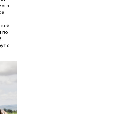
мого
ое
ской
 по
й,
уг с