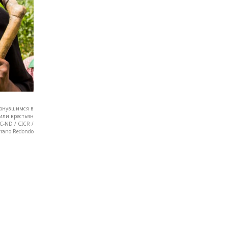
вернувшимся в
чили крестьян
C-ND / CICR /
errano Redondo