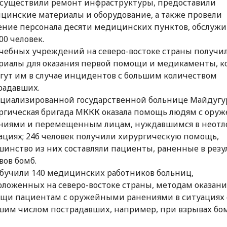
существили ремонт инфраструктуры, предоставили
цинские материалы и оборудование, а также провели
ение персонала десяти медицинских пунктов, обслуж
00 человек.
ечебных учреждений на северо-востоке страны получи
риалы для оказания первой помощи и медикаменты, к
гут им в случае инцидентов с большим количеством
радавших.
ециализированной государственной больнице Майдугу
ргическая бригада МККК оказала помощь людям с ор
ниями и перемещенным лицам, нуждавшимся в неот
ациях; 246 человек получили хирургическую помощь,
шинство из них составляли пациенты, раненные в резу
вов бомб.
бучили 140 медицинских работников больниц,
оложенных на северо-востоке страны, методам оказани
щи пациентам с оружейными ранениями в ситуациях 
шим числом пострадавших, например, при взрывах бом