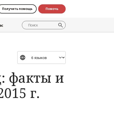
Получить помощь
Помочь
ас
: факты и
015 г.