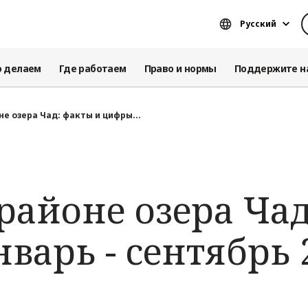
Русский
о делаем
Где работаем
Право и нормы
Поддержите н
не озера Чад: факты и цифры...
районе озера Чад
варь - сентябрь 2