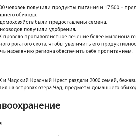
000 человек получили продукты питания и 17 500 – пр
шнего обихода.
 домохозяйств были предоставлены семена.
рисоводов получили удобрения.
 провело противоглистное лечение более миллиона го
ного рогатого скота, чтобы увеличить его продуктивнос
чь населению региона обеспечить себя пропитанием.
 и Чадский Красный Крест раздали 2000 семей, бежав
лия на островах озера Чад, предметы домашнего обихо
авоохранение
я