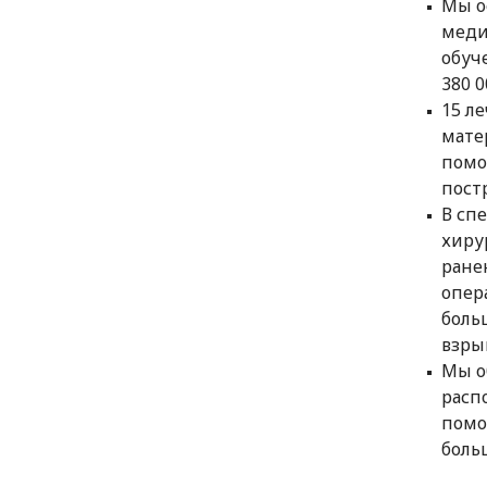
Мы о
меди
обуч
380 0
15 л
мате
помо
пост
В сп
хиру
ране
опер
боль
взры
Мы о
расп
помо
боль