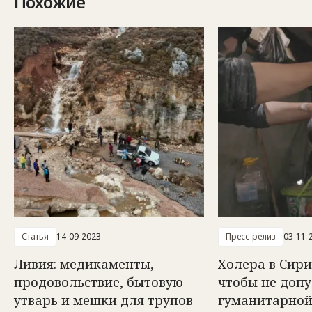
Похожие
Статья
14-09-2023
Пресс-релиз
03-11-
Ливия: медикаменты,
Холера в Сири
продовольствие, бытовую
чтобы не допу
утварь и мешки для трупов
гуманитарной