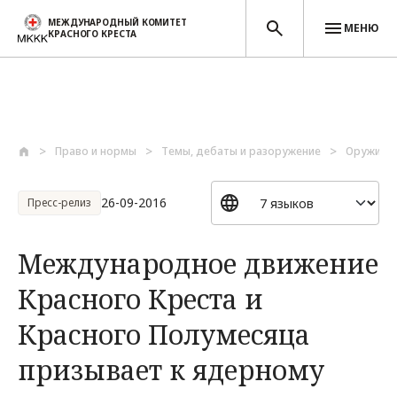
МЕЖДУНАРОДНЫЙ КОМИТЕТ
МЕНЮ
КРАСНОГО КРЕСТА
Перейти к основному содержанию
Право и нормы
Темы, дебаты и разоружение
Оружие и
26-09-2016
Пресс-релиз
Международное движение
Красного Креста и
Красного Полумесяца
призывает к ядерному