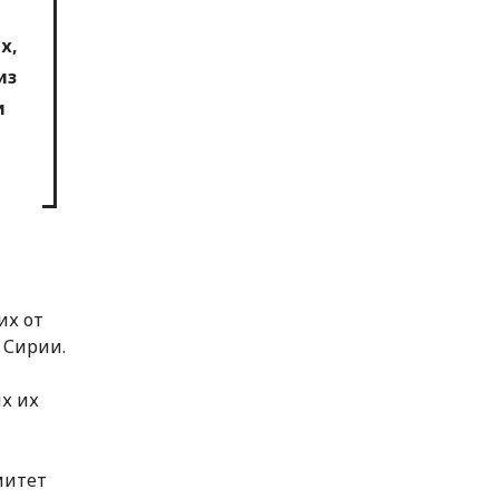
х,
из
и
их от
 Сирии.
х их
митет