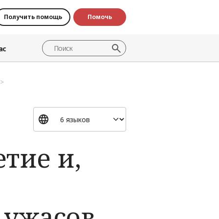
Получить помощь
Помочь
ас
тие и,
 ужасов