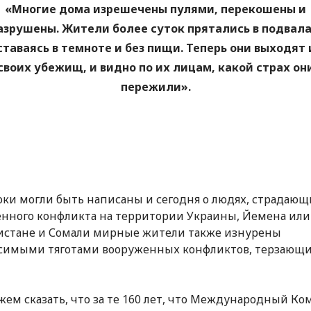
«Многие дома изрешечены пулями, перекошены и
азрушены. Жители более суток прятались в подвала
ставаясь в темноте и без пищи. Теперь они выходят 
своих убежищ, и видно по их лицам, какой страх он
пережили».
оки могли быть написаны и сегодня о людях, страдающ
нного конфликта на территории Украины, Йемена или
истане и Сомали мирные жители также изнурены
симыми тяготами вооруженных конфликтов, терзающи
ем сказать, что за те 160 лет, что Международный Ко