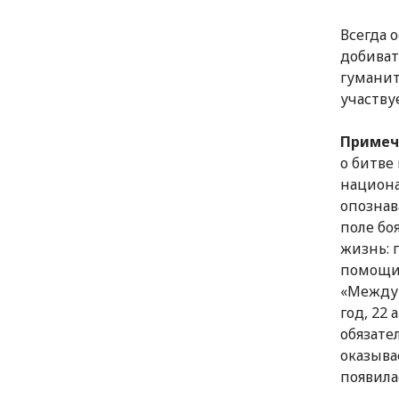
Всегда 
добиват
гуманит
участву
Примеч
о битве
национ
опознав
поле бо
жизнь: 
помощи 
«Междун
год, 22 
обязате
оказыва
появила