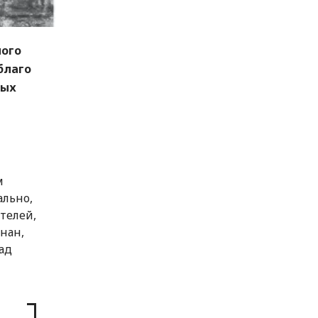
ного
благо
ных
м
ально,
телей,
нан,
ад