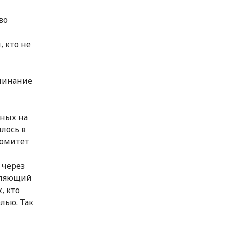
во
 кто не
оминание
еных на
илось в
комитет
 через
епляющий
, кто
лью. Так