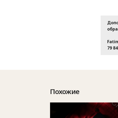
Допо
обра
Fatim
79 84
Похожие