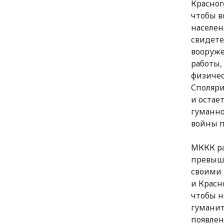
Красног
чтобы в
населен
свидете
вооруже
работы,
физичес
Споляри
и остае
гуманно
войны 
МККК ра
превыша
своими
и Красн
чтобы н
гуманит
появлен