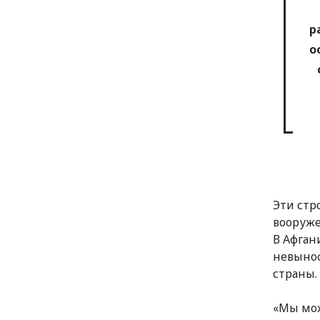
р
о
Эти стр
вооруже
В Афган
невыно
страны.
«Мы мож