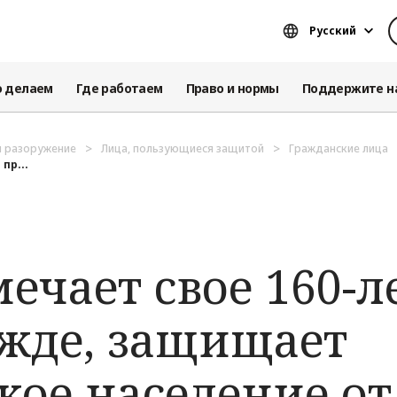
Русский
о делаем
Где работаем
Право и нормы
Поддержите н
и разоружение
Лица, пользующиеся защитой
Гражданские лица
пр...
чает свое 160-ле
ежде, защищает
кое население от