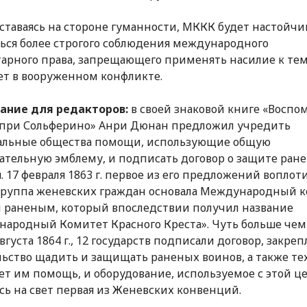
оставаясь на стороне гуманности, МККК будет настойчи
ься более строгого соблюдения международного
арного права, запрещающего применять насилие к тем,
ет в вооруженном конфликте.
ание для редакторов:
в своей знаковой книге «Восп
 при Сольферино» Анри Дюнан предложил учредить
альные общества помощи, использующие общую
ательную эмблему, и подписать договор о защите ран
я. 17 февраля 1863 г. первое из его предложений воплот
группа женевских граждан основала Международный 
раненым, который впоследствии получил название
ародный Комитет Красного Креста». Чуть больше чем
августа 1864 г., 12 государств подписали договор, закр
льство щадить и защищать раненых воинов, а также тех
ет им помощь, и оборудование, используемое с этой це
сь на свет первая из Женевских конвенций.