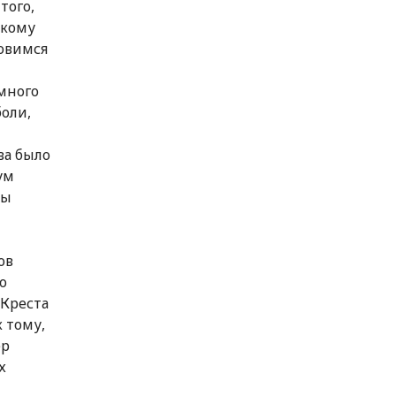
того,
скому
новимся
 много
оли,
ва было
ум
ны
ов
о
Креста
к тому,
ер
х