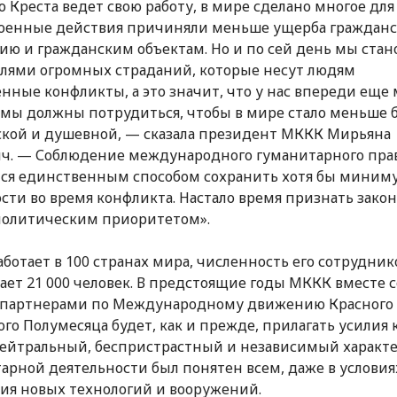
о Креста ведет свою работу, в мире сделано многое для 
оенные действия причиняли меньше ущерба граждан
ию и гражданским объектам. Но и по сей день мы ста
лями огромных страданий, которые несут людям
нные конфликты, а это значит, что у нас впереди еще
 мы должны потрудиться, чтобы в мире стало меньше б
кой и душевной, — сказала президент МККК Мирьяна
ч. — Соблюдение международного гуманитарного пра
тся единственным способом сохранить хотя бы миним
сти во время конфликта. Настало время признать зако
политическим приоритетом».
ботает в 100 странах мира, численность его сотрудник
ет 21 000 человек. В предстоящие годы МККК вместе с
 партнерами по Международному движению Красного 
ого Полумесяца будет, как и прежде, прилагать усилия 
ейтральный, беспристрастный и независимый характ
арной деятельности был понятен всем, даже в условия
ия новых технологий и вооружений.