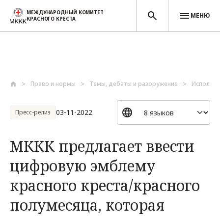
МЕЖДУНАРОДНЫЙ КОМИТЕТ
МЕНЮ
КРАСНОГО КРЕСТА
Перейти к основному содержанию
Право и нормы
Темы, дебаты и разоружение
Использо
03-11-2022
Пресс-релиз
МККК предлагает ввести
цифровую эмблему
красного креста/красного
полумесяца, которая