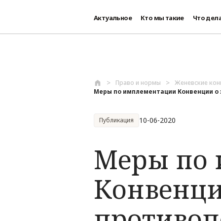
Актуальное
Кто мы такие
Что дел
Перейти к основному содержанию
Право и нормы
Женевские кон
Меры по имплементации Конвенции о 
10-06-2020
Публикация
Меры по
Конвенци
противоп