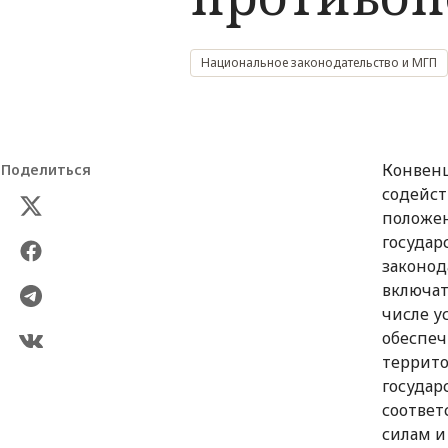
Национальное законодательство и МГП
Конвенц
Поделиться
содейст
положен
государ
законод
включат
числе у
обеспеч
террито
государ
соотве
силам и