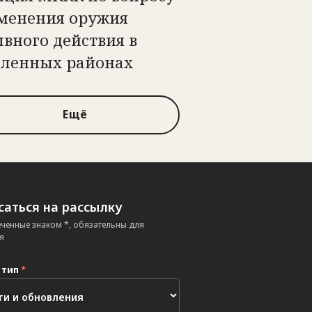
менения оружия
вного действия в
еленных районах
Ещё
аться на рассылку
еченные знаком *, обязательны для
я
 тип
*