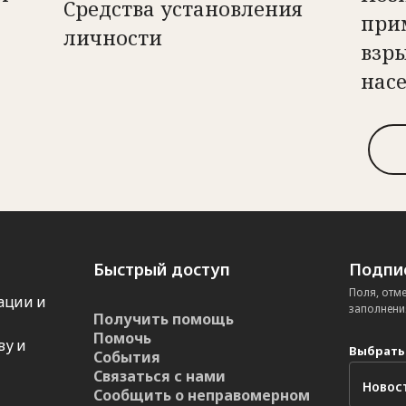
Средства установления
при
личности
взры
нас
Быстрый доступ
Подпис
Поля, отм
ации и
заполнени
Получить помощь
Помочь
ву и
Выбрать
События
Связаться с нами
Сообщить о неправомерном