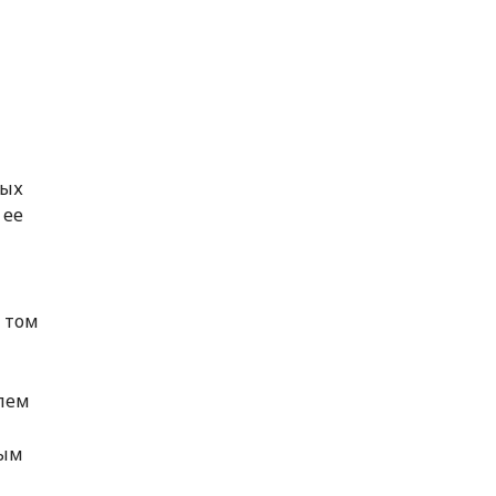
ных
 ее
в том
лем
ным