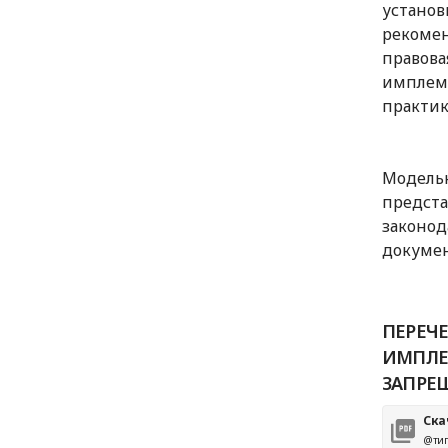
установ
рекомен
правова
имплеме
практик
Модельн
предста
законод
докумен
ПЕРЕЧ
ИМПЛЕ
ЗАПРЕ
Ска
@тип