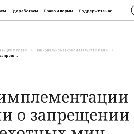
аем
Где работаем
Право и нормы
Поддержите нас
венции и право
Национальное законодательство и МГП
запрещ...
 имплементации
и о запрещении
ехотных мин