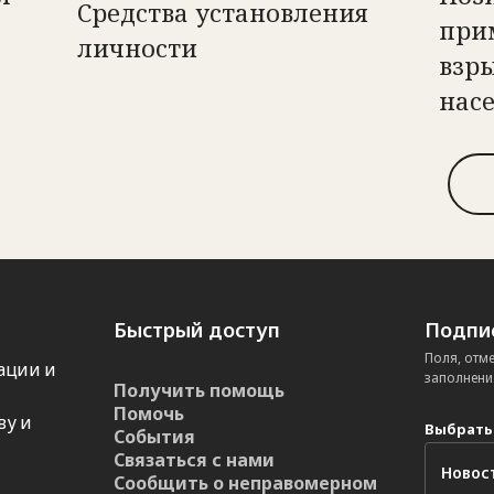
Средства установления
при
личности
взры
нас
Быстрый доступ
Подпис
Поля, отм
ации и
заполнени
Получить помощь
Помочь
ву и
Выбрать
События
Связаться с нами
Сообщить о неправомерном