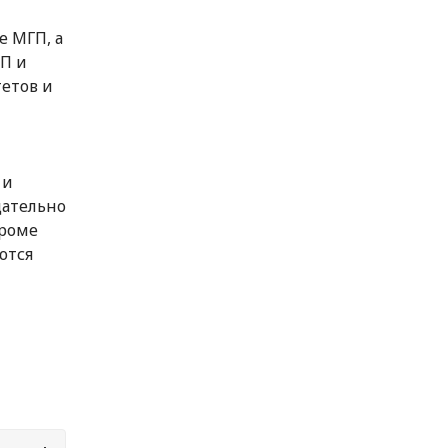
е МГП, а
П и
етов и
 и
щательно
кроме
ются