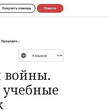
Получить помощь
Помочь
 Прецеден...
я войны.
 учебные
к