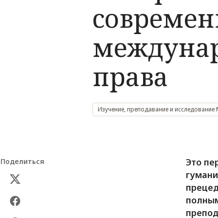
современ
междунар
права
Изучение, преподавание и исследование
Это пе
Поделиться
гумани
прецед
полным
препод