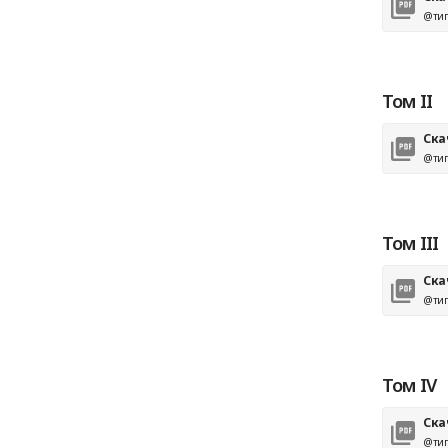
@тип
Том II
Ска
@тип
Том III
Ска
@тип
Том IV
Ска
@тип