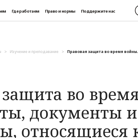
аем
Где работаем
Право и нормы
Поддержите нас
ы
Изучение и преподавание
Правовая защита во время войны.
 защита во врем
ты, документы и
ы, относящиеся 