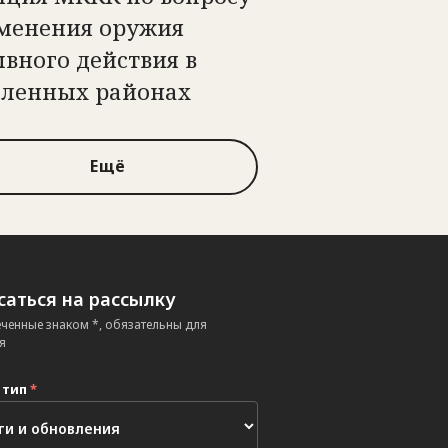
менения оружия
вного действия в
еленных районах
Ещё
аться на рассылку
еченные знаком *, обязательны для
я
 тип
*