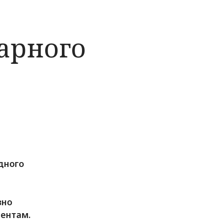
арного
дного
зно
ентам.