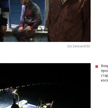
Ezz Zanoun/ICRC
Вок
про
ста
кос