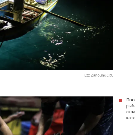
Ezz Zanoun/ICRC
Пос
рыб
скл
кате