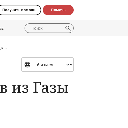
Получить помощь
Помочь
ас
ы...
в из Газы