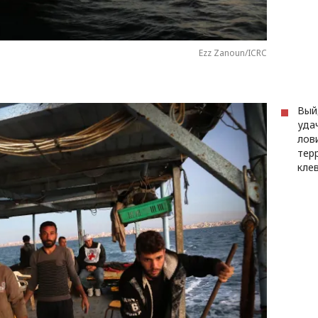
Ezz Zanoun/ICRC
Вый
уда
лов
тер
кле