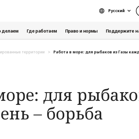
Русский
о делаем
Где работаем
Право и нормы
Поддержите н
пированные территории
Работа в море: для рыбаков из Газы кажд
море: для рыбако
ень – борьба