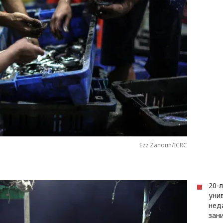
Ezz Zanoun/ICRC
20-
унив
нед
зан