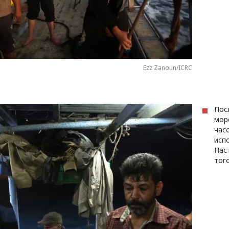
Ezz Zanoun/ICRC
Пос
мор
час
исп
Нас
того