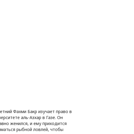
летний Фахми Бакр изучает право в
ерситете аль-Азхар в Газе. Он
авно женился, и ему приходится
иматься рыбной ловлей, чтобы