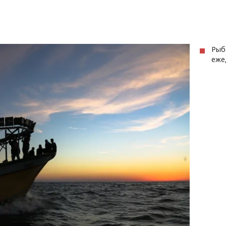
Рыб
еже