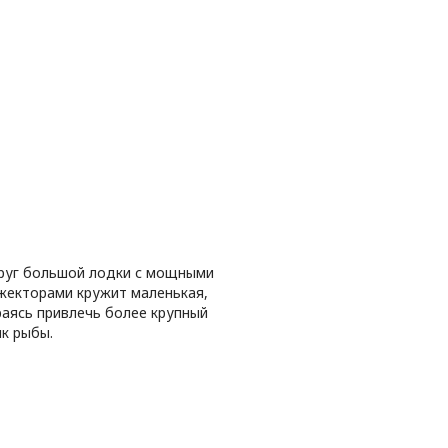
руг большой лодки с мощными
жекторами кружит маленькая,
раясь привлечь более крупный
як рыбы.