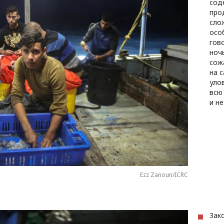
сод
про
сло
осо
гов
ночь
сож
на 
уло
всю
и не
Ezz Zanoun/ICRC
Зак