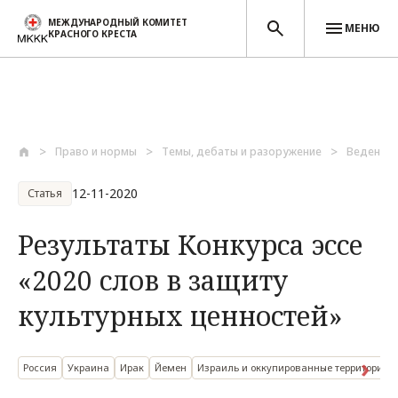
МЕЖДУНАРОДНЫЙ КОМИТЕТ
МЕНЮ
КРАСНОГО КРЕСТА
Перейти к основному содержанию
Право и нормы
Темы, дебаты и разоружение
Ведение 
12-11-2020
Статья
Результаты Конкурса эссе
«2020 слов в защиту
культурных ценностей»
Россия
Украина
Ирак
Йемен
Израиль и оккупированные территории