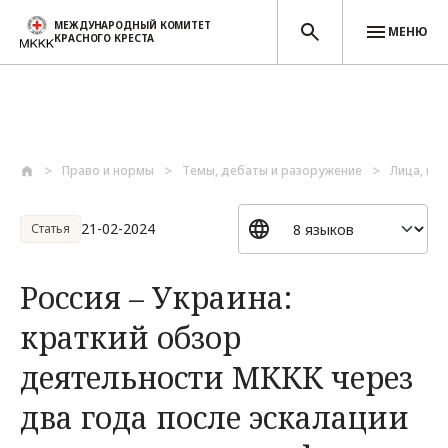
МЕЖДУНАРОДНЫЙ КОМИТЕТ
МЕНЮ
КРАСНОГО КРЕСТА
Перейти к основному содержанию
Право и нормы
Темы, дебаты и разоружение
Лица, по
21-02-2024
Статья
Россия – Украина:
краткий обзор
деятельности МККК через
два года после эскалации