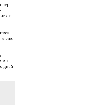
Теперь
х,
ния. В
ятков
ным еще
в
и мы
ко дней
е