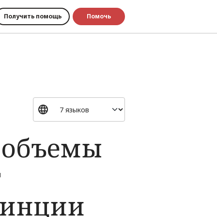
Получить помощь
Помочь
 объемы
т
винции