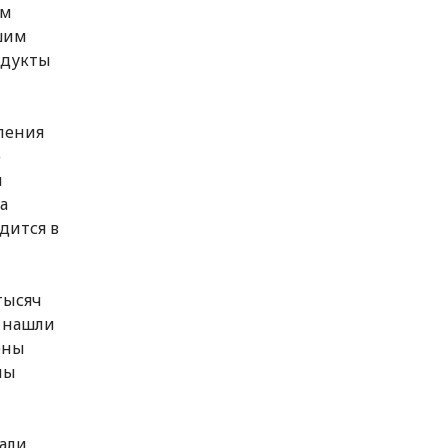
им
шим
одукты
ления
о
й
а
дится в
тысяч
е нашли
ены
ны
али