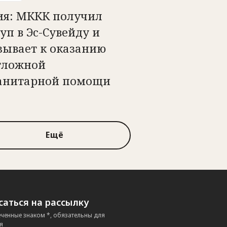
ия: МККК получил
уп в Эс-Сувейду и
зывает к оказанию
тложной
анитарной помощи
Ещё
аться на рассылку
еченные знаком *, обязательны для
я