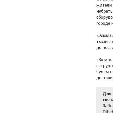
жители 
набрать
оборудо
городе 
«Эскала
тысяч л
до посл
«Во мно
сотрудн
будем п
достави
Для 
связ
Rafiu
Dibeh