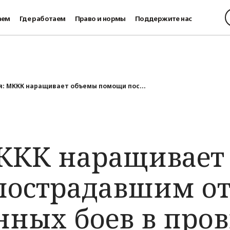
аем
Где работаем
Право и нормы
Поддержите нас
я: МККК наращивает объемы помощи пос...
ККК наращивает
острадавшим о
нных боев в про