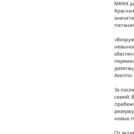
МККК ра
Красным
значите
питания
«Вооруж
невынос
обеспеч
перемещ
делегац
Алеппо.
За посл
семей. 
прибежи
резерву
новые п
От акти