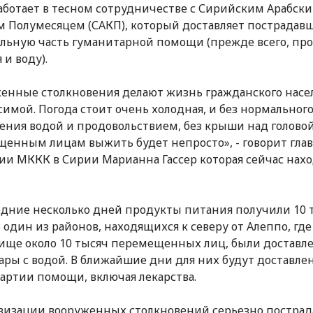
ботает в тесном сотрудничестве с Сирийским Арабск
 Полумесяцем (САКП), который доставляет пострадав
льную часть гуманитарной помощи (прежде всего, пр
 и воду).
енные столкновения делают жизнь гражданского насе
имой. Погода стоит очень холодная, и без нормальног
ения водой и продовольствием, без крыши над голово
енным лицам выжить будет непросто», - говорит глав
ии МККК в Сирии Марианна Гассер которая сейчас нахо
едние несколько дней продукты питания получили 10 
В один из районов, находящихся к северу от Алеппо, гд
ще около 10 тысяч перемещенных лиц, были доставл
ары с водой. В ближайшие дни для них будут доставле
артии помощи, включая лекарства.
визации вооруженных столкновений серьезно пострад