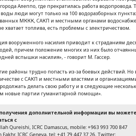
города Алеппо, где прекратилась работа водопровода. 
 воды люди могут только на 100 водоразборных пункта
ванных МККК, САКП и местными органами водоснабже
не хватает топлива, есть проблемы с электричеством.
ция вооруженного насилия приводит к страданиям дес
юдей, причем положение многих из них было отчаян
едней вспышки насилия», - говорит М. Гассер.
гие районы трудно попасть из-за боевых действий. Но 
ичестве с САКП и местными властями и организациям
родолжать делать свою работу и в следующие несколь
м новые партии гуманитарной помощи».
получения дополнительной информации вы может
аться с
llah Qureishi, ICRC Damascus, mobile: +963 993 700 847
 Fakhr, ICRC Geneva, tel: +41 79 447 37 26, Twitter: