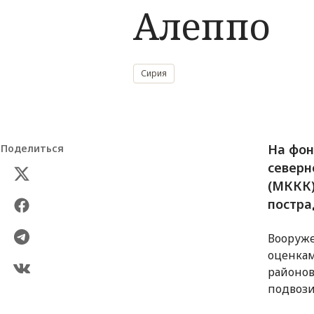
Алеппо
Сирия
На фон
Поделиться
северн
(МККК)
постра
Вооруже
оценкам
районов
подвози