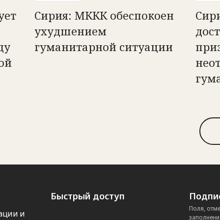
ует
Сирия: МККК обеспокоен
Сир
ухудшением
дост
ду
гуманитарной ситуации
при
ой
нео
гум
Быстрый доступ
Подпис
Поля, отм
ации и
заполнени