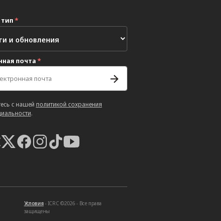
 тип
*
нная почта
*
есь с нашей
политикой сохранения
иальности
.
Условия
- ICRC ©2026 - Все права
защищены