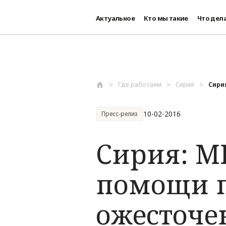
Актуальное
Кто мы такие
Что дел
Перейти к основному содержанию
Где работаем
Сирия
Сири
10-02-2016
Пресс-релиз
Сирия: М
помощи п
ожесточе