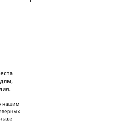
еста
дям,
лия.
по нашим
северных
аньше