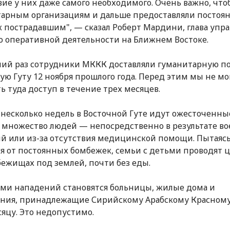
вие у них даже самого необходимого. Очень важно, что
арным организациям и дальше предоставляли постоя
к пострадавшим", — сказал Роберт Мардини, глава упр
 оперативной деятельности на Ближнем Востоке.
ий раз сотрудники МККК доставляли гуманитарную п
ую Гуту 12 ноября прошлого года. Перед этим мы не мо
ь туда доступ в течение трех месяцев.
 несколько недель в Восточной Гуте идут ожесточенны
 множество людей — непосредственно в результате в
й или из-за отсутствия медицинской помощи. Пытаяс
я от постоянных бомбежек, семьи с детьми проводят 
бежищах под землей, почти без еды.
ми нападений становятся больницы, жилые дома и
ния, принадлежащие Сирийскому Арабскому Красном
яцу. Это недопустимо.