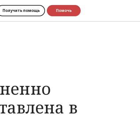
Получить помощь
Помочь
зненно
тавлена в