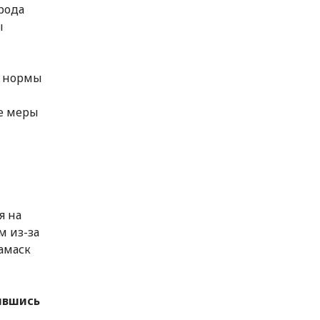
рода
ы
ь нормы
е меры
я на
м из-за
амаск
ившись