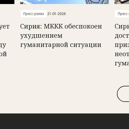
Пресс-релиз
21-01-2026
Пресс
ует
Сирия: МККК обеспокоен
Сир
ухудшением
дост
ду
гуманитарной ситуации
при
ой
нео
гум