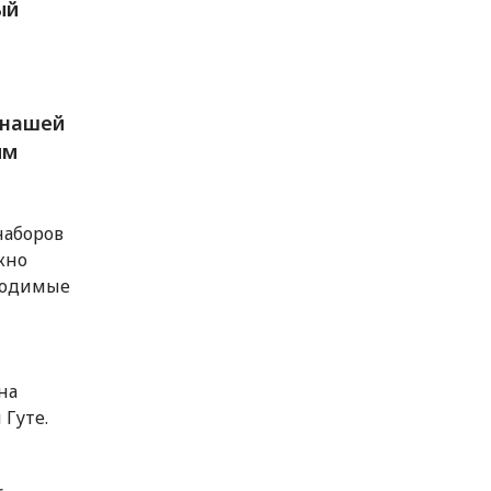
ый
 нашей
ым
наборов
жно
бходимые
на
 Гуте.