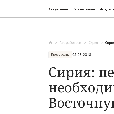
Актуальное
Кто мы такие
Что дел
Перейти к основному содержанию
Где работаем
Сирия
Сири
05-03-2018
Пресс-релиз
Сирия: п
необходи
Восточну