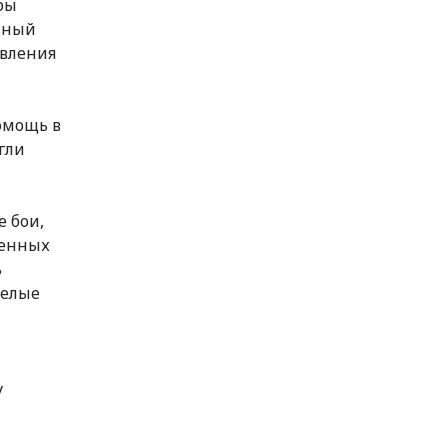
бы
нный
авления
омощь в
гли
е бои,
оенных
ь
целые
у