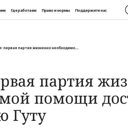
аем
Где работаем
Право и нормы
Поддержите нас
я: первая партия жизненно необходимо...
ервая партия жи
мой помощи дос
ю Гуту