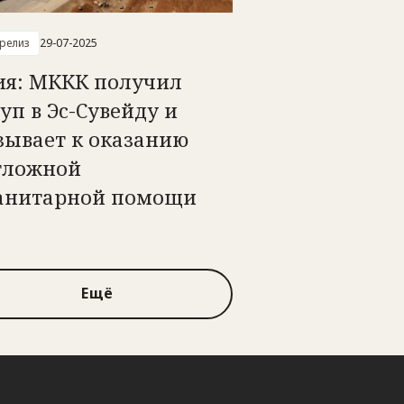
-релиз
29-07-2025
ия: МККК получил
уп в Эс-Сувейду и
зывает к оказанию
тложной
анитарной помощи
Ещё