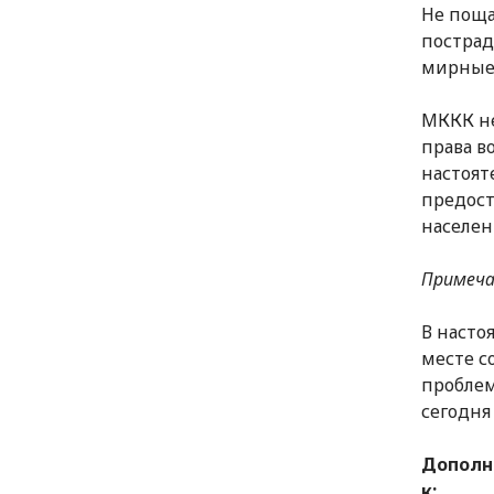
Не поща
пострад
мирные
МККК не
права в
настоят
предост
населен
Примеча
В насто
месте с
проблем
сегодня
Дополн
к: