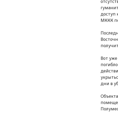
отсутст
гуманит
доступ 
МККК по
Последн
Восточн
получит
Вот уже
погибло
действи
укрытьс
дни в у
Объекта
помеще
Полумес