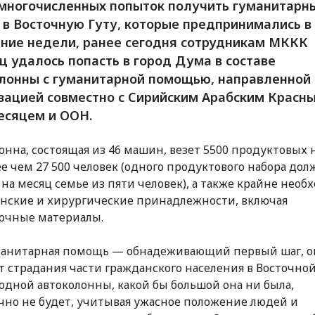
многочисленных попыток получить гуманитарн
 в Восточную Гуту, которые предпринимались в
ние недели, ранее сегодня сотрудникам МККК
ц удалось попасть в город Дума в составе
лонны с гуманитарной помощью, направленной
зацией совместно с Сирийским Арабским Красн
сяцем и ООН.
онна, состоящая из 46 машин, везет 5500 продуктовых 
ее чем 27 500 человек (одного продуктового набора дол
 на месяц семье из пяти человек), а также крайне нео
ские и хирургические принадлежности, включая
очные материалы.
манитарная помощь — обнадеживающий первый шаг, о
т страдания части гражданского населения в Восточной
одной автоколонны, какой бы большой она ни была,
чно не будет, учитывая ужасное положение людей и