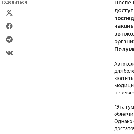
После 
Поделиться
доступ
послед
наконе
автоко
органи
Полуме
Автокол
для бол
хватить
медицин
перевяз
"Эта гу
облегчи
Однако 
достато