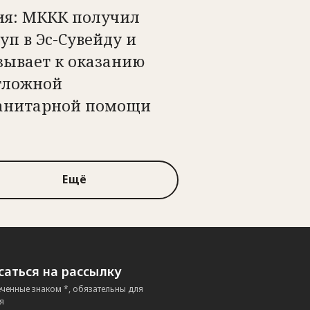
ия: МККК получил
уп в Эс-Сувейду и
зывает к оказанию
тложной
анитарной помощи
Ещё
аться на рассылку
еченные знаком *, обязательны для
я