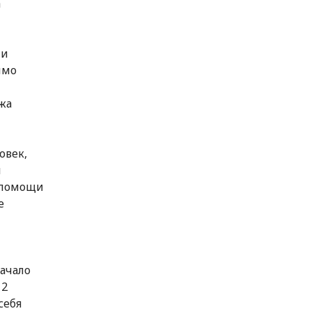
а
ии
имо
жа
овек,
й
 помощи
е
ачало
 2
себя