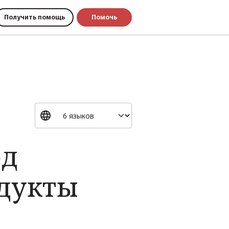
Получить помощь
Помочь
од
дукты