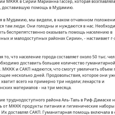
ии МККК в Сирии Марианна Гассер, которая возглавлял
, доставившую помощь в Мудамию.
я в Мудамию, мы видели, в каком отчаянном положен
ся там люди. Они голодны и нуждаются в нас. Необход
ть беспрепятственно оказывать помощь населению в
ных и малодоступных районах Сирии», - настаивает г-
я то, что население города составляет около 50 тыс. чел
обходимо доставить большее количество гуманитарно
 МККК и САКП надеются, что смогут увеличить объем
ющие несколько дней. Продовольствия, которое они уж
, хватит всего на примерно три недели; лекарств и
ских материалов - на три месяца.
ие труднодоступного района Аль-Таль в Риф-Дамаске н
ь от МККК продукты питания и гигиенические наборы
. Их доставлял САКП. Гуманитарная помощь включала в 