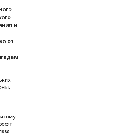
ного
кого
ания и
ко от
ригадам
ьких
оны,
житому
росят
лава