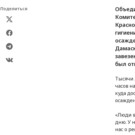
Объед
Поделиться
Комите
Красно
гигиен
осажде
Дамаск
завезе
был от
Тысячи 
часов н
куда до
осажден
«Люди в
дню. У 
нас о р