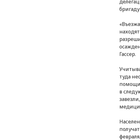
делегац
бригаду
«Въезжа
находят
разреши
осажден
Гассер.
Учитыва
туда не
помощи.
в следу
завезли
медицин
Населен
получат
февраля