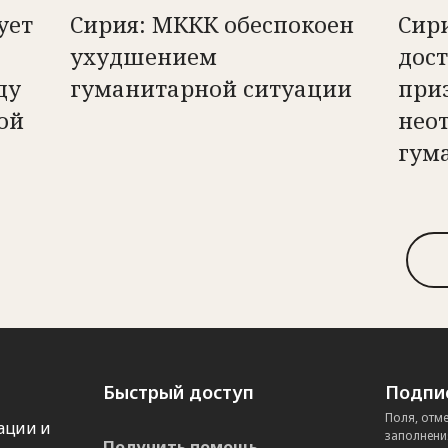
ует
Сирия: МККК обеспокоен
Сир
ухудшением
дост
ду
гуманитарной ситуации
при
ой
нео
гум
Быстрый доступ
Подпис
Поля, отм
ации и
заполнени
Получить помощь