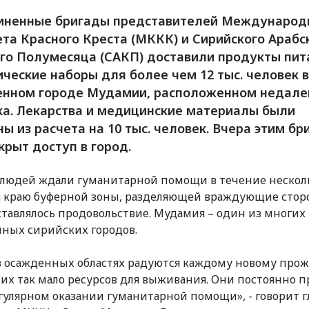
иненные бригады представителей Международ
та Красного Креста (МККК) и Сирийского Арабс
го Полумесяца (САКП) доставили продукты пит
ические наборы для более чем 12 тыс. человек в
нном городе Мудамии, расположенном недале
а. Лекарства и медицинские материалы были
ны из расчета на 10 тыс. человек. Вчера этим б
крыт доступ в город.
людей ждали гуманитарной помощи в течение нескол
а краю буферной зоны, разделяющей враждующие стор
ставлялось продовольствие. Мудамия – один из многих
ных сирийских городов.
 осажденных областях радуются каждому новому про
них так мало ресурсов для выживания. Они постоянно п
егулярном оказании гуманитарной помощи», - говорит г