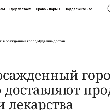
аем
Где работаем
Право и нормы
Поддержите нас
я: в осажденный город Мудамию достав...
 осажденный гор
доставляют про
и лекарства