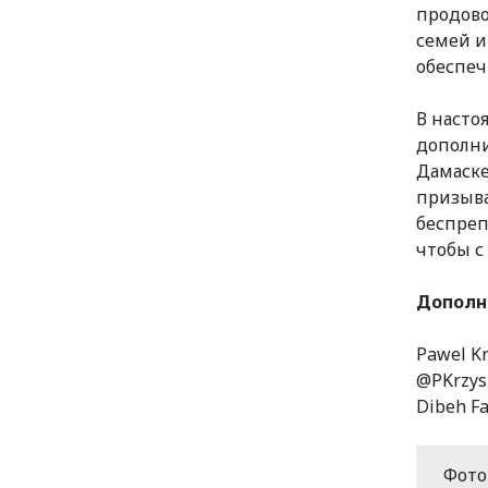
продово
семей и
обеспеч
В насто
дополн
Дамаске
призыва
беспреп
чтобы с 
Дополн
Pawel Kr
@PKrzysi
Dibeh Fa
Фото