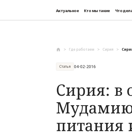
Актуальное
Кто мы такие
Что дел
Перейти к основному содержанию
Где работаем
Сирия
Сири
04-02-2016
Статья
Сирия: в
Мудамию 
питания 