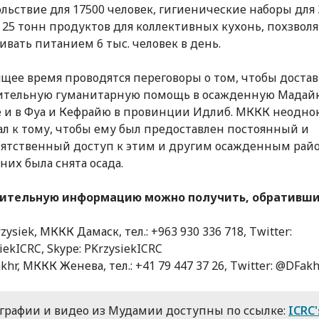
льствие для 17500 человек, гигиенические наборы для 
 25 тонн продуктов для коллективных кухонь, похзво
ивать питанием 6 тыс. человек в день.
ящее время проводятся переговоры о том, чтобы доста
ительную гуманитарную помощь в осажденную Мадайю
 и в Фуа и Кефрайю в провинции Идлиб. МККК неодно
л к тому, чтобы ему был предоставлен постоянный и
ятственный доступ к этим и другим осажденным рай
них была снята осада.
ительную информацию можно получить, обратившис
zysiek, МККК Дамаск, тел.: +963 930 336 718, Twitter:
ekICRC, Skype: PKrzysiekICRC
khr, МККК Женева, тел.: +41 79 447 37 26, Twitter: @DFak
графии и видео из Мудамии доступны по ссылке:
ICRC'