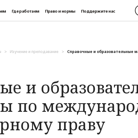
аем
Где работаем
Право и нормы
Поддержите нас
ы
Изучение и преподавание
Справочные и образовательные ма
ые и образовате
ы по междунар
рному праву