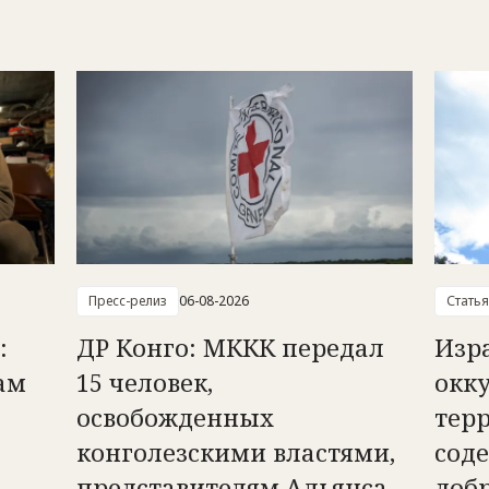
Пресс-релиз
06-08-2026
Статья
:
ДР Конго: МККК передал
Изр
ам
15 человек,
окк
освобожденных
тер
конголезскими властями,
сод
представителям Альянса
доб