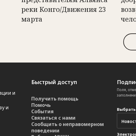
реки Конго/Движения 23
возв
марта
чел
Быстрый доступ
Подпис
Поля, отм
ации и
заполнени
Получить помощь
Помочь
ву и
Выбрать
События
Связаться с нами
Сообщить о неправомерном
поведении
Электро