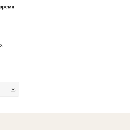
 время
ых