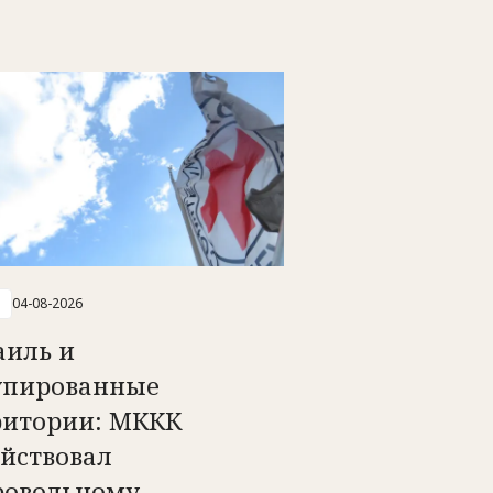
04-08-2026
аиль и
упированные
ритории: МККК
ействовал
ровольному