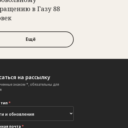
ращению в Газу 88
овек
Ещё
аться на рассылку
еченные знаком *, обязательны для
я
 тип
*
нная почта
*