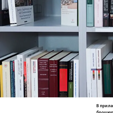
В прила
брошюр