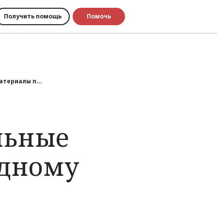
Получить помощь
Помочь
териалы п...
льные
одному