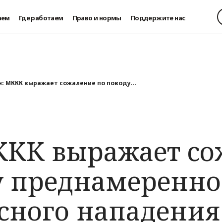
аем
Где работаем
Право и нормы
Поддержите нас
н: МККК выражает сожаление по поводу...
ККК выражает с
у преднамеренно
сного нападения 