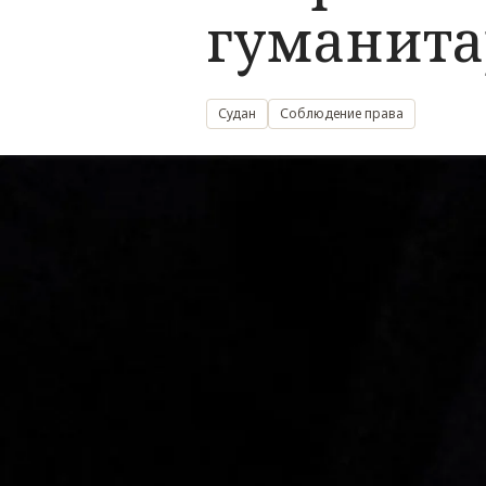
гуманита
Судан
Соблюдение права