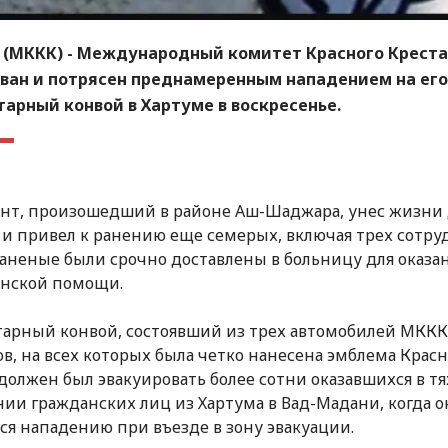
 (МККК) - Международный комитет Красного Креста
ван и потрясен преднамеренным нападением на его
арный конвой в Хартуме в воскресенье.
т, произошедший в районе Аш-Шаджара, унес жизни 
 и привел к ранению еще семерых, включая трех сотру
аненые были срочно доставлены в больницу для оказа
нской помощи.
арный конвой, состоявший из трех автомобилей МККК
ов, на всех которых была четко нанесена эмблема Красн
 должен был эвакуировать более сотни оказавшихся в т
ии гражданских лиц из Хартума в Вад-Мадани, когда о
ся нападению при въезде в зону эвакуации.