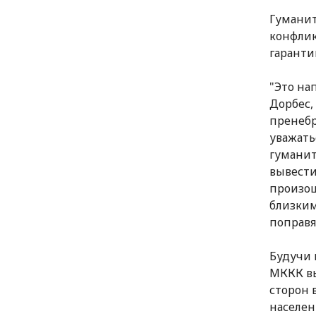
Гуманит
конфлик
гаранти
"Это на
Дорбес,
пренебр
уважать
гуманит
вывести
произош
близким
поправя
Будучи 
МККК вы
сторон 
населен