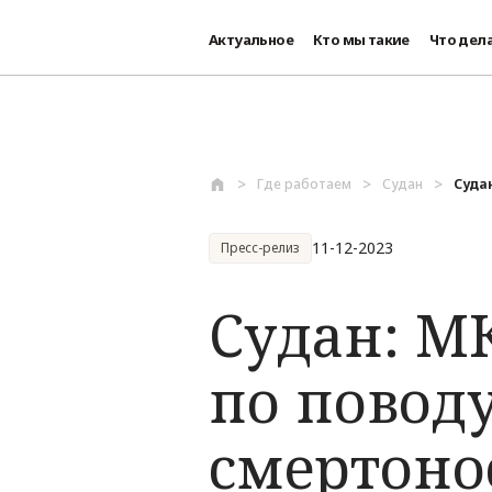
Актуальное
Кто мы такие
Что дел
Перейти к основному содержанию
Где работаем
Судан
Суда
11-12-2023
Пресс-релиз
Судан: М
по повод
смертоно