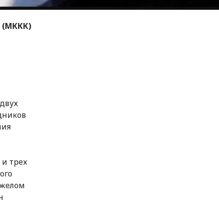
 (МККК)
двух
дников
ния
 и трех
ого
яжелом
н