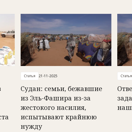
Статья
21-11-2025
Статья
в
Судан: семьи, бежавшие
Отве
из Эль-Фашира из-за
зад
жестокого насилия,
наш
ста
испытывают крайнюю
нужду