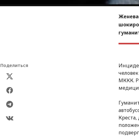
Женева
шокиро
гуманит
Инциден
Поделиться
человек
МККК. Р
медици
Гуманит
автобус
Креста,
положен
подверг