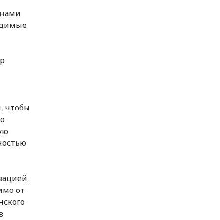
онами
ходимые
ер
, чтобы
го
ую
ностью
зацией,
имо от
нского
з