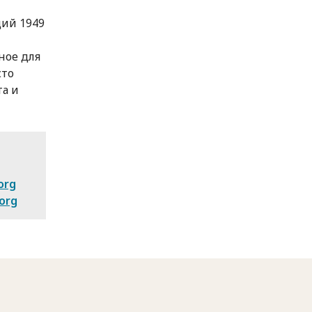
ий 1949
ное для
сто
та и
org
org