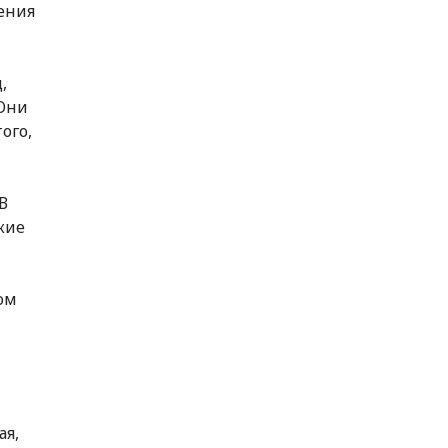
ения
,
 Они
ого,
В
кие
ом
ая,