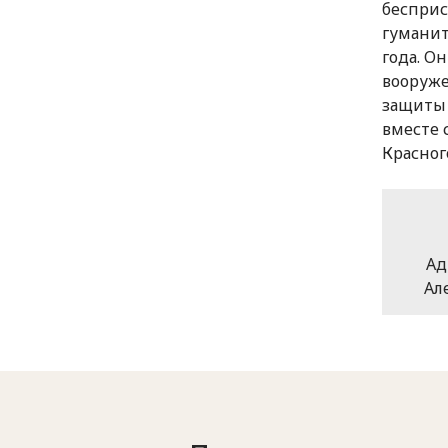
бесприс
гумани
года. О
вооруже
защиты 
вместе 
Красног
Ад
Але