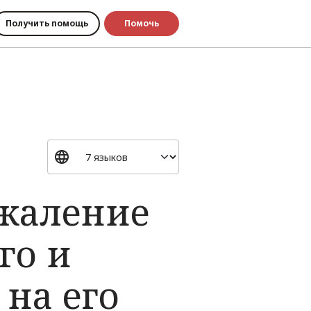
Получить помощь
Помочь
ожаление
го и
на его