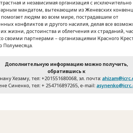
трастная и независимая организация с исключительно
тарным мандатом, вытекающим из Женевских конвенц
н помогает людям во всем мире, пострадавшим от
нных конфликтов и другого насилия, делая все возмож
их жизни, достоинства и облегчения их страданий, ча
со своими партнерами – организациями Красного Крес
о Полумесяца.
Дополнительную информацию можно получить,
обратившись к
нану Хезаму, тел: +201551680068, эл. почта:
ahizam@icrc.
не Синенко, тел: + 254716897265, e-mail:
asynenko@icrc.