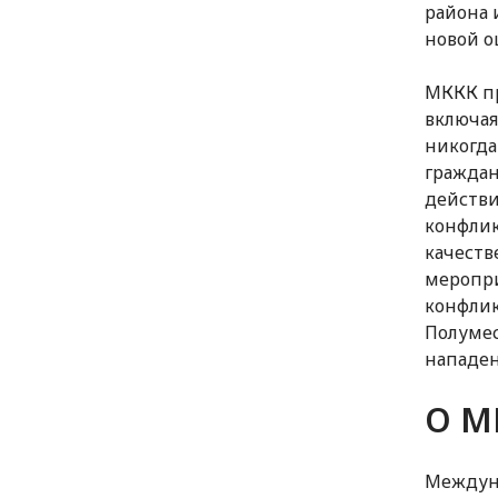
района 
новой о
МККК пр
включая
никогда
граждан
действи
конфлик
качеств
меропри
конфлик
Полумес
нападен
О М
Междуна