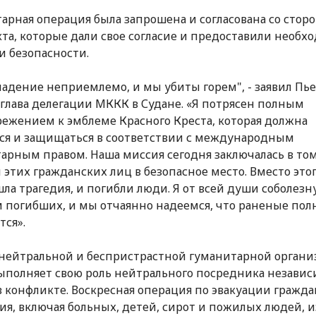
арная операция была запрошена и согласована со стор
та, которые дали свое согласие и предоставили необ
и безопасности.
падение неприемлемо, и мы убиты горем", - заявил Пь
 глава делегации МККК в Судане. «Я потрясен полным
ежением к эмблеме Красного Креста, которая должна
ся и защищаться в соответствии с международным
арным правом. Наша миссия сегодня заключалась в том
 этих гражданских лиц в безопасное место. Вместо это
ла трагедия, и погибли люди. Я от всей души соболезн
 погибших, и мы отчаянно надеемся, что раненые пол
тся».
нейтральной и беспристрастной гуманитарной органи
полняет свою роль нейтрального посредника независ
в конфликте. Воскресная операция по эвакуации гражда
ия, включая больных, детей, сирот и пожилых людей, и