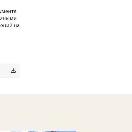
кументе
номными
дений на