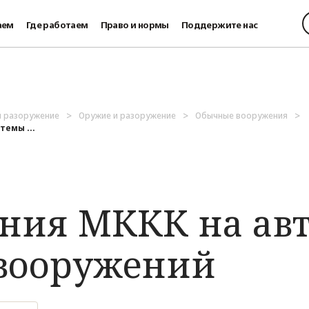
аем
Где работаем
Право и нормы
Поддержите нас
и разоружение
Оружие и разоружение
Обычные вооружения
темы ...
ения МККК на а
вооружений