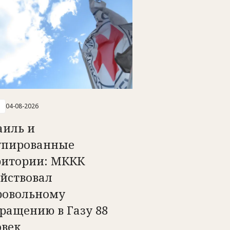
04-08-2026
аиль и
упированные
ритории: МККК
ействовал
ровольному
ращению в Газу 88
овек