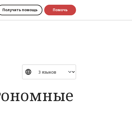
Получить помощь
Помочь
втономные