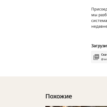
Присоед
мы разб
система
недавне
Загрузи
Ска
@тип
Похожие