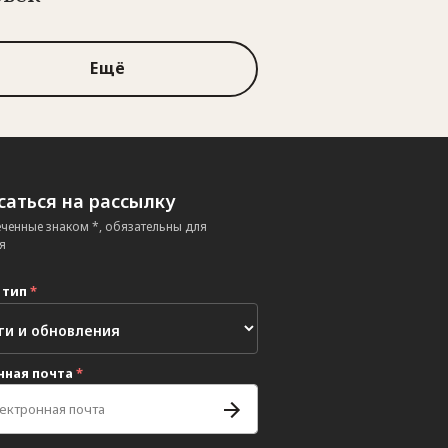
Ещё
аться на рассылку
еченные знаком *, обязательны для
я
 тип
*
нная почта
*