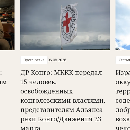
Пресс-релиз
06-08-2026
Статья
:
ДР Конго: МККК передал
Изр
ам
15 человек,
окк
освобожденных
тер
конголезскими властями,
сод
представителям Альянса
доб
реки Конго/Движения 23
возв
марта
чел