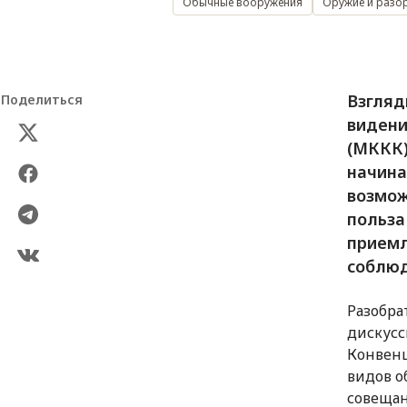
Обычные вооружения
Оружие и разо
Взгляд
Поделиться
видени
(МККК)
начина
возмож
польза
приемл
соблюд
Разобра
дискусс
Конвен
видов о
совещан