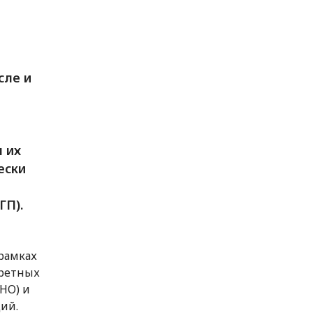
сле и
 их
ески
ГП).
 рамках
ретных
НО) и
ий.