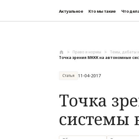
Актуальное
Кто мы такие
Что дел
Перейти к основному содержанию
Право и нормы
Темы, дебаты 
Точка зрения МККК на автономные сис
11-04-2017
Статья
Точка зр
системы 