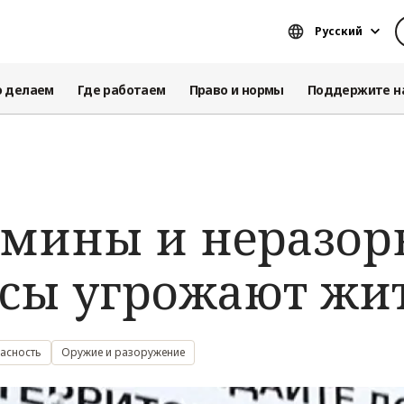
Русский
о делаем
Где работаем
Право и нормы
Поддержите н
 мины и неразор
сы угрожают жи
асность
Оружие и разоружение