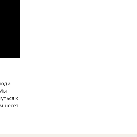
люди
 Мы
уться к
ом несет