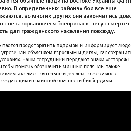
ваются обычные люди на востоке Украины факт
вно. В определенных районах бои все еще
жаются, во многих других они закончились дов
 но неразорвавшиеся боеприпасы несут смерте
сть для гражданского населения повсюду.
тается предотвратить подрывы и информирует люде
угрозе. Мы объясняем взрослым и детям, как сохранит
 условиях. Наши сотрудники передают знаки «осторожн
чтобы помочь обозначить минные поля. Мы также
ливаем их самостоятельно и делаем то же самое с
реждающими о минной опасности билбордами.