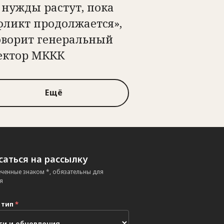
 нужды растут, пока
фликт продолжается»,
оворит генеральный
ектор МККК
Ещё
аться на рассылку
еченные знаком *, обязательны для
я
 тип
*