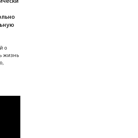
ически
ольно
льную
й о
ь жизнь
о,