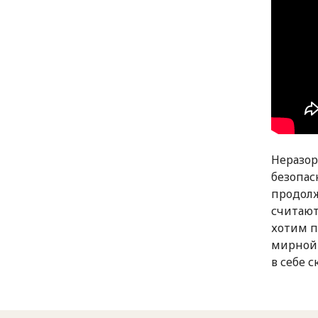
Неразор
безопас
продолж
считают
хотим п
мирной 
в себе 