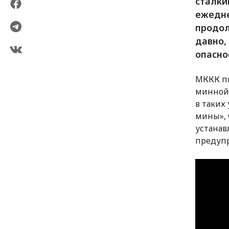
сталки
ежедне
продол
давно,
опасно
МККК пы
минной 
в таких
мины», 
устанав
предуп