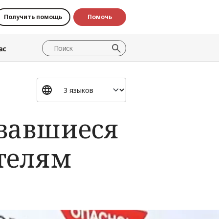
Получить помощь
Помочь
ас
вавшиеся
телям