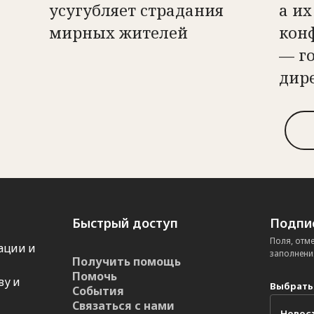
усугубляет страдания
а их
мирных жителей
кон
— г
дир
Быстрый доступ
Подпис
Поля, отм
ации и
заполнени
Получить помощь
Помочь
ву и
Выбрать
События
Связаться с нами