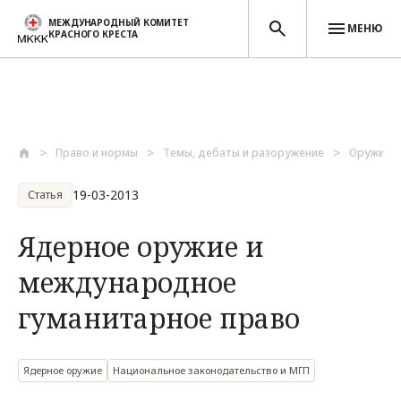
МЕЖДУНАРОДНЫЙ КОМИТЕТ
МЕНЮ
КРАСНОГО КРЕСТА
Перейти к основному содержанию
Право и нормы
Темы, дебаты и разоружение
Оружие и
19-03-2013
Статья
Ядерное оружие и
международное
гуманитарное право
Ядерное оружие
Национальное законодательство и МГП