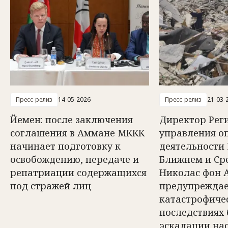
Пресс-релиз
14-05-2026
Пресс-релиз
21-03-
Йемен: после заключения
Директор Рег
соглашения в Аммане МККК
управления о
начинает подготовку к
деятельности
освобождению, передаче и
Ближнем и Ср
репатриации содержащихся
Николас фон 
под стражей лиц
предупреждае
катастрофиче
последствиях
эскалации на