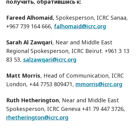
получить, обратившись к:
Fareed Alhomaid,
Spokesperson, ICRC Sanaa,
+967 739 164 666,
falhomaid@icrc.org
Sarah Al Zawqari
, Near and Middle East
Regional Spokesperson, ICRC Beirut. +961 3 13
83 53,
salzawqari@icrc.org
Matt Morris
, Head of Communication, ICRC
London, +44 7753 809471,
mmorris@icrc.org
Ruth Hetherington
, Near and Middle East
Spokesperson, ICRC Geneva +41 79 447 3726,
rhetherington@icrc.org