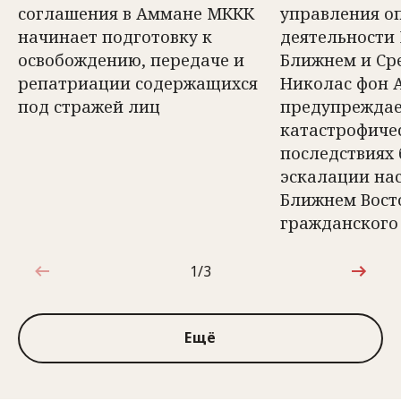
соглашения в Аммане МККК
управления о
начинает подготовку к
деятельности
освобождению, передаче и
Ближнем и Ср
репатриации содержащихся
Николас фон 
под стражей лиц
предупреждае
катастрофиче
последствиях
эскалации на
Ближнем Вост
гражданского
1/3
1 из 3
Ещё