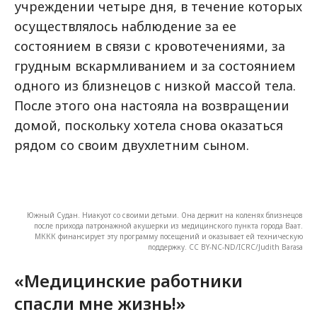
учреждении четыре дня, в течение которых
осуществлялось наблюдение за ее
состоянием в связи с кровотечениями, за
грудным вскармливанием и за состоянием
одного из близнецов с низкой массой тела.
После этого она настояла на возвращении
домой, поскольку хотела снова оказаться
рядом со своим двухлетним сыном.
Южный Судан. Ниакуот со своими детьми. Она держит на коленях близнецов
после прихода патронажной акушерки из медицинского пункта города Ваат.
МККК финансирует эту программу посещений и оказывает ей техническую
поддержку. CC BY-NC-ND/ICRC/Judith Barasa
«Медицинские работники
спасли мне жизнь!»