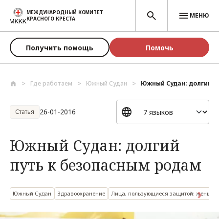
Перейти к основному содержанию
МЕЖДУНАРОДНЫЙ КОМИТЕТ
МЕНЮ
КРАСНОГО КРЕСТА
Получить помощь
Помочь
Где работаем
Южный Судан
Южный Судан: долгий пу
26-01-2016
Статья
Южный Судан: долгий
путь к безопасным родам
Южный Судан
Здравоохранение
Лица, пользующиеся защитой: женщи