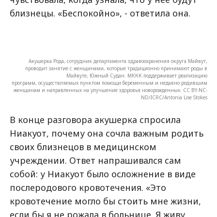
близнецы. «Беспокойно», - ответила она.
Акушерка Рода, сотрудник департамента здравоохранения округа Майвут,
проводит занятие с женщинами, которые традиционно принимают роды в
Майвуте, Южный Судан. МККК поддерживает реализацию
программ, осуществляемых пунктом помощи беременным и недавно родившим
женщинам и направленных на улучшение здоровья новорожденных. CC BY-NC-
ND/ICRC/Antonia Lise Stokes
В конце разговора акушерка спросила
Ниакуот, почему она сочла важным родить
своих близнецов в медицинском
учреждении. Ответ напрашивался сам
собой: у Ниакуот было осложнение в виде
послеродового кровотечения. «Это
кровотечение могло бы стоить мне жизни,
если бы я не рожала в больнице. Я живу