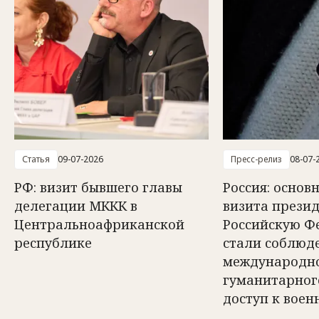
Статья
09-07-2026
Пресс-релиз
08-07-
РФ: визит бывшего главы
Россия: осно
делегации МККК в
визита прези
Центральноафриканской
Российскую Ф
республике
стали соблюд
международн
гуманитарног
доступ к вое