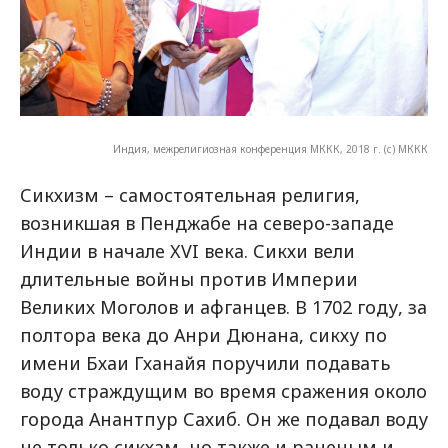
Индия, межрелигиозная конференция МККК, 2018 г. (с) МККК
Сикхизм – самостоятельная религия,
возникшая в Пенджабе на северо-западе
Индии в начале XVI века. Сикхи вели
длительные войны против Империи
Великих Моголов и афганцев. В 1702 году, за
полтора века до Анри Дюнана, сикху по
имени Бхаи Гханайя поручили подавать
воду страждущим во время сражения около
города Анантпур Сахиб. Он же подавал воду
не только сикхам, но также и раненым и