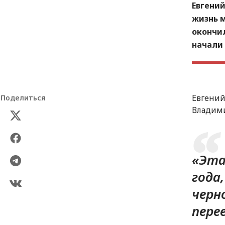
Евгени
жизнь 
окончи
начали 
Евгени
Поделиться
Владими
«Эта
года
черн
пере