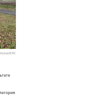
etsova/ICRC
ьтате
улатория