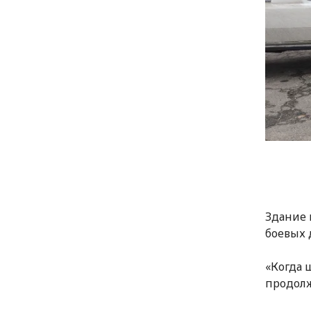
Здание 
боевых 
«Когда 
продолж