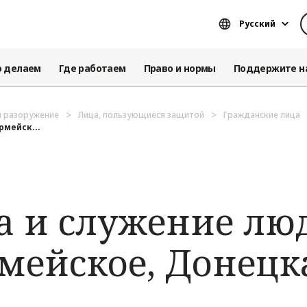
Русский
о делаем
Где работаем
Право и нормы
Поддержите н
и разоружение
Лица, пользующиеся защитой
Гражданские лица
рмейск...
 и служение лю
мейское, Донецк