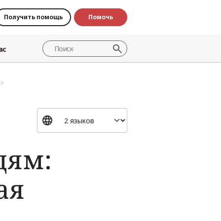
Получить помощь
Помочь
ас
дям:
ая