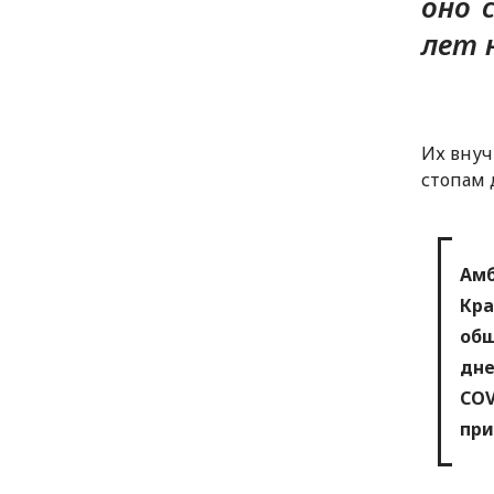
оно 
лет 
Их внуч
стопам 
Ам
Кра
общ
дне
CO
при