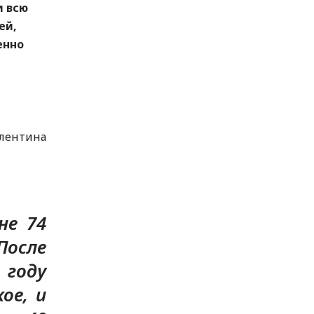
и всю
ей,
енно
лентина
не 74
После
 году
ое, и