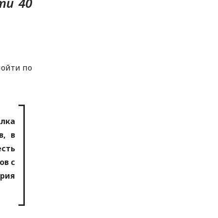
ти 40
пойти по
лка
в, в
есть
ов с
рия