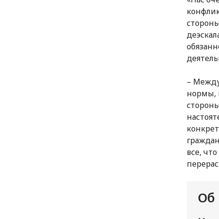
конфлик
стороны
деэскал
обязанн
деятель
– Между
нормы, 
стороны
настоят
конкрет
граждан
все, чт
перерас
Об