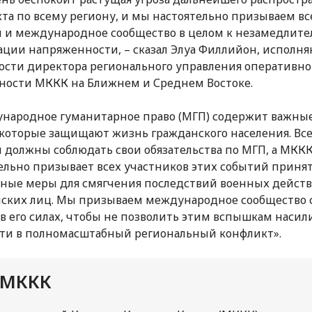
та по всему региону, и мы настоятельно призываем вс
 и международное сообщество в целом к незамедлит
ации напряженности, – сказал Элуа Филлийон, испол
ости директора регионального управления оперативн
ности МККК на Ближнем и Среднем Востоке.
народное гуманитарное право (МГП) содержит важны
которые защищают жизнь гражданского населения. Вс
 должны соблюдать свои обязательства по МГП, а МКК
ельно призывает всех участников этих событий приня
ные меры для смягчения последствий военных действ
ских лиц. Мы призываем международное сообщество 
о в его силах, чтобы не позволить этим вспышкам насил
ти в полномасштабный региональный конфликт».
 МККК