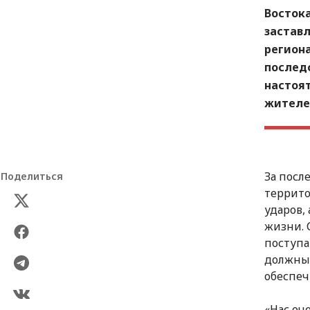
Восток
застав
регион
послед
настоя
жителе
За посл
Поделиться
террито
ударов,
жизни. 
поступа
должны 
обеспеч
«Нас оч