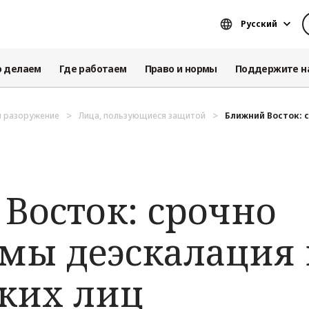
Русский
о делаем
Где работаем
Право и нормы
Поддержите н
и разоружение
Лица, пользующиеся защитой
Ближний Восток: 
Восток: срочно
мы деэскалация 
ких лиц