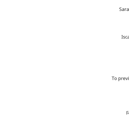
Sara
Isc
To previ
F