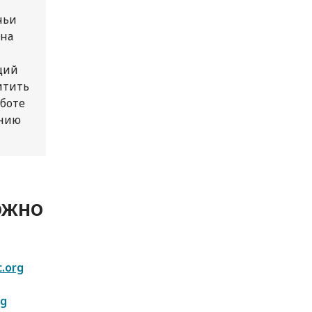
чьи
 на
ций
итить
аботе
ению
ожно
c.org
rg