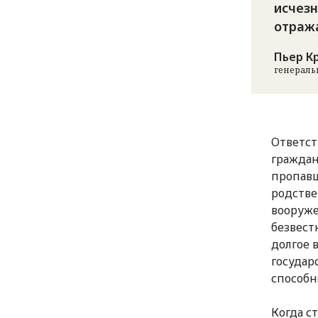
исчезн
отраж
Пьер К
генераль
Ответст
граждан
пропавш
родстве
вооруже
безвест
долгое 
государ
способн
Когда с