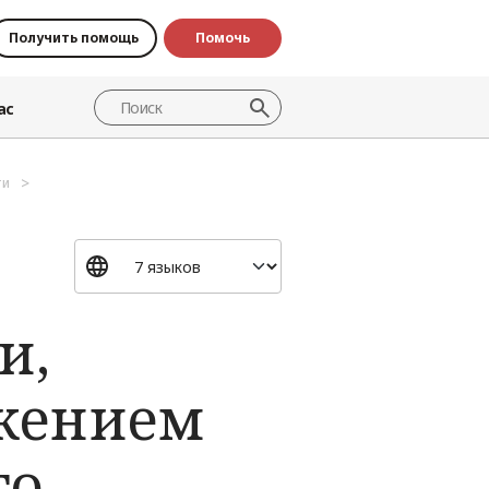
Получить помощь
Помочь
ас
ти
и,
жением
го