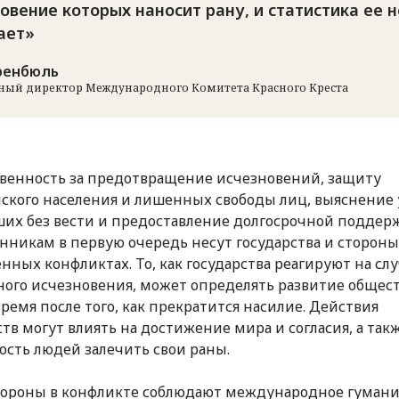
овение которых наносит рану, и статистика ее н
ает
ренбюль
ный директор Международного Комитета Красного Креста
венность за предотвращение исчезновений, защиту
ского населения и лишенных свободы лиц, выяснение 
их без вести и предоставление долгосрочной поддер
нникам в первую очередь несут государства и стороны
нных конфликтах. То, как государства реагируют на сл
ного исчезновения, может определять развитие общес
время после того, как прекратится насилие. Действия
ств могут влиять на достижение мира и согласия, а так
ость людей залечить свои раны.
тороны в конфликте соблюдают международное гуман