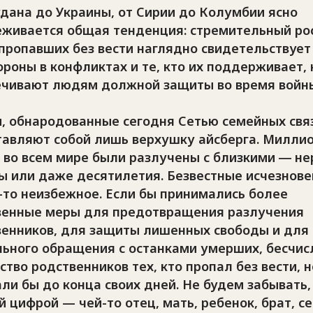
дана до Украины, от Сирии до Колумбии ясно
еживается общая тенденция: стремительный ро
пропавших без вести наглядно свидетельствует 
ороны в конфликтах и те, кто их поддерживает, 
ечивают людям должной защиты во время войн
, обнародованные сегодня Сетью семейных свя
тавляют собой лишь верхушку айсберга. Милли
 во всем мире были разлучены с близкими ― не
ы или даже десятилетия. Безвестные исчезнове
-то неизбежное. Если бы принимались более
венные меры для предотвращения разлучения
венников, для защиты лишенных свободы и для
льного обращения с останками умерших, бесчис
тво родственников тех, кто пропал без вести, н
ли бы до конца своих дней. Не будем забывать,
 цифрой — чей-то отец, мать, ребенок, брат, се