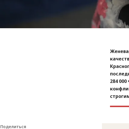
Женева,
качест
Красног
последн
284 000
конфли
строги
Поделиться