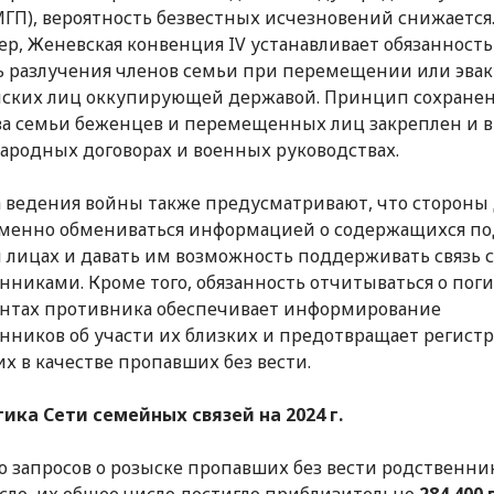
МГП), вероятность безвестных исчезновений снижается.
р, Женевская конвенция
IV
устанавливает обязанность
ь разлучения членов семьи при перемещении или эва
ских лиц оккупирующей державой. Принцип сохране
а семьи беженцев и перемещенных лиц закреплен и в
родных договорах и военных руководствах.
 ведения войны также предусматривают, что сторон
менно обмениваться информацией о содержащихся по
 лицах и давать им возможность поддерживать связь с
нниками. Кроме того, обязанность отчитываться о пог
нтах противника обеспечивает информирование
нников об участи их близких и предотвращает регист
х в качестве пропавших без вести.
ика Сети семейных связей на 2024 г.
о запросов о розыске пропавших без вести родственни
сло, их общее число достигло приблизительно
284 400 в