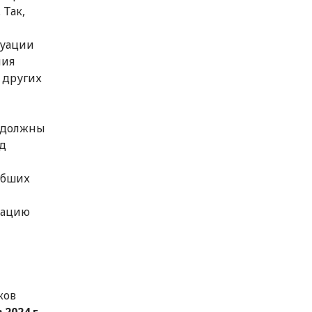
 Так,
куации
ния
 других
ы должны
д
ибших
рацию
ков
 2024 г.