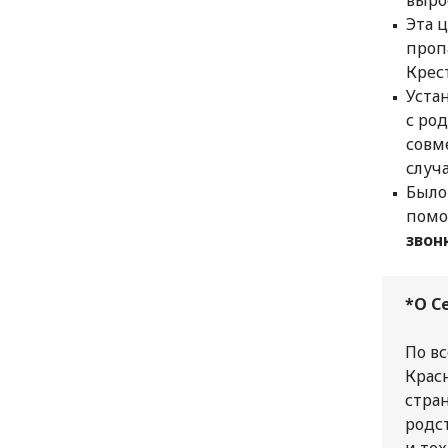
Эта 
проп
Крест
Уста
с ро
совм
случ
Было
помо
звон
*О С
По в
Крас
стра
родс
и те