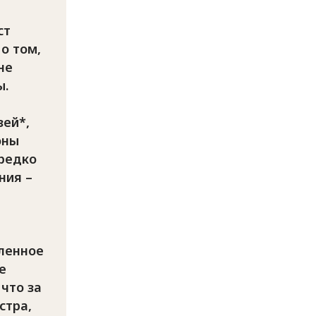
ст
о том,
не
ы.
зей*,
оны
редко
ния –
ленное
е
 что за
стра,