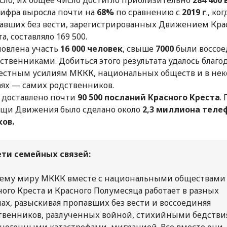
цифра выросла почти на
68%
по сравнению с
2019 г
., ко
авших без вести, зарегистрированных Движением Кра
а, составляло 169 500.
новлена участь
16 000 человек
, свыше
7000
были воссо
дственниками. Добиться этого результата удалось благо
естным усилиям МККК, национальных обществ и в не
аях — самих родственников.
 доставлено почти
90 500 посланий Красного Креста
.
щи Движения было сделано около
2,3 миллиона теле
ков.
ети семейных связей:
сему миру МККК вместе с национальными обществами
ного Креста и Красного Полумесяца работает в разных
нах, разыскивая пропавших без вести и воссоединяя
твенников, разлученных войной, стихийными бедств
хногенными катастрофами, миграцией. Все вместе они