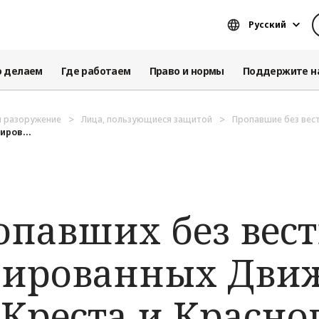
Русский
о делаем
Где работаем
Право и нормы
Поддержите н
и разоружение
Лица, пользующиеся защитой
Пропавшие без вес
иров...
опавших без вест
рированных Дви
 Креста и Красно