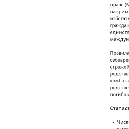
право (
наприме
избегат
граждан
единств
междуна
Правила
своевре
стражей
родстве
комбата
родстве
погибши
Статист
Числ
выро