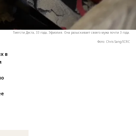
Тиегсти Деста, 33 года, Эфиопия. Она разыскивает своего мужа почти 3 года.
Фото: Chris Sang/ICRC
х в
м
ло
ее