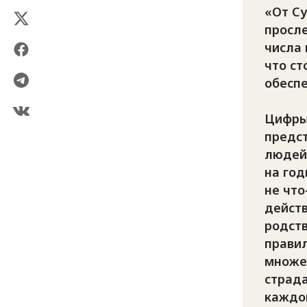
От Су
просл
числа 
что ст
обесп
Цифры
предс
людей
на год
не что
дейст
родст
прави
множес
страда
каждой