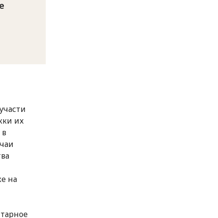
е
участи
жки их
 в
учаи
тва
же на
итарное