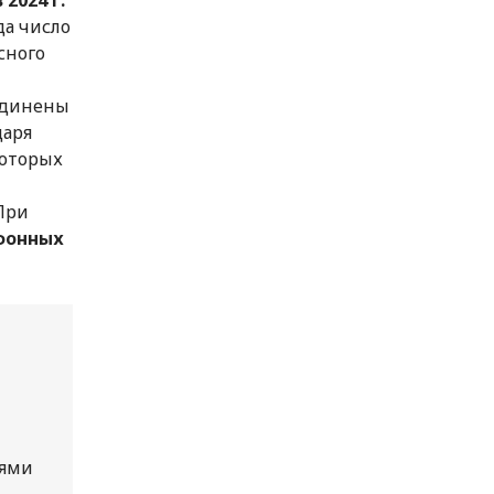
гда число
сного
единены
даря
которых
 При
фонных
иями