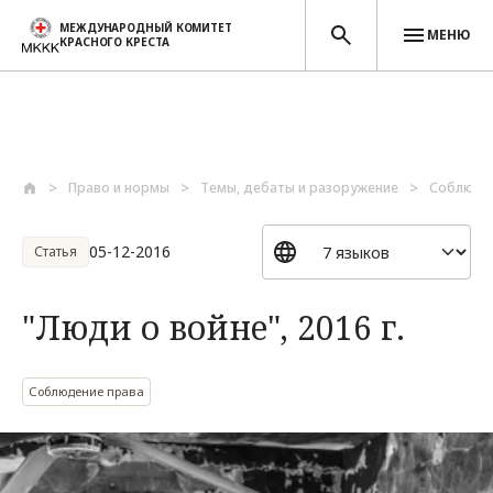
МЕЖДУНАРОДНЫЙ КОМИТЕТ
МЕНЮ
КРАСНОГО КРЕСТА
Перейти к основному содержанию
Право и нормы
Темы, дебаты и разоружение
Соблюде
05-12-2016
Статья
"Люди о войне", 2016 г.
Соблюдение права