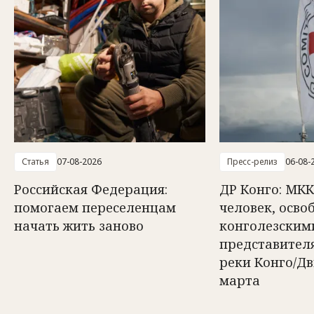
Статья
07-08-2026
Пресс-релиз
06-08-
Российская Федерация:
ДР Конго: МКК
помогаем переселенцам
человек, осв
начать жить заново
конголезским
представител
реки Конго/Д
марта