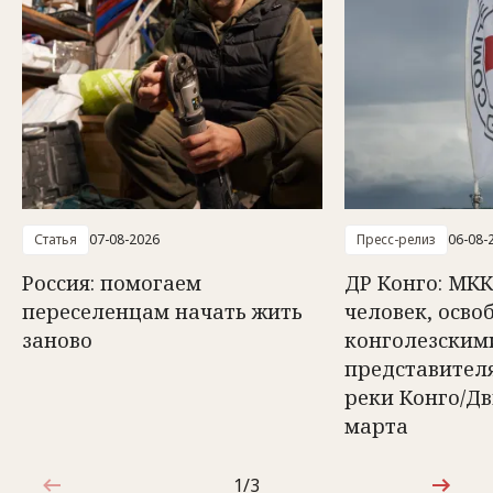
Статья
07-08-2026
Пресс-релиз
06-08-
Россия: помогаем
ДР Конго: МКК
переселенцам начать жить
человек, осв
заново
конголезским
представител
реки Конго/Д
марта
1/3