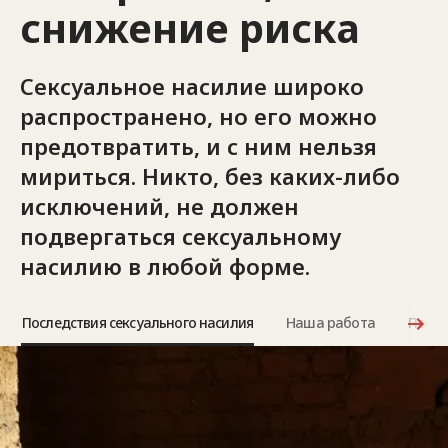
снижение риска
Сексуальное насилие широко
распространено, но его можно
предотвратить, и с ним нельзя
мириться. Никто, без каких-либо
исключений, не должен
подвергаться сексуальному
насилию в любой форме.
Последствия сексуального насилия
Наша работа
После