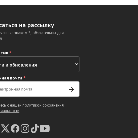
аться на рассылку
еченные знаком *, обязательны для
я
 тип
*
нная почта
*
есь с нашей
политикой сохранения
иальности
.