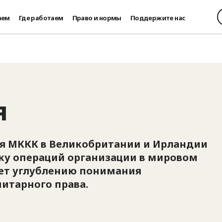
аем
Где работаем
Право и нормы
Поддержите нас
я
ия МККК в Великобритании и Ирландии
ку операций организации в мировом
ует углублению понимания
итарного права.