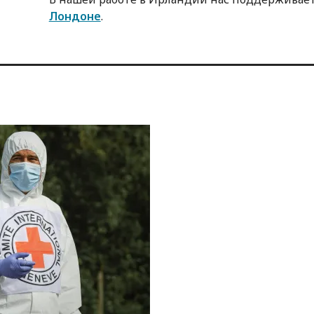
Лондоне
.
и