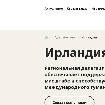
Актуальное
Кто мы такие
Что дел
Перейти к основному содержанию
Где работаем
Ирландия
Ирланди
Региональная делегац
обеспечивает поддерж
масштабе и способств
международного гуман
Связаться с нами