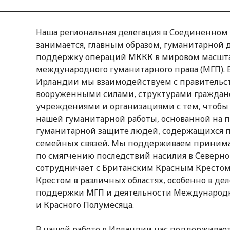
Наша региональная делегация в Соединенном
занимается, главным образом, гуманитарной 
поддержку операций МККК в мировом масшта
международного гуманитарного права (МГП). 
Ирландии мы взаимодействуем с правительст
вооруженными силами, структурами гражданс
учреждениями и организациями с тем, чтобы
нашей гуманитарной работы, основанной на 
гуманитарной защите людей, содержащихся п
семейных связей. Мы поддерживаем приним
по смягчению последствий насилия в Северн
сотрудничает с Британским Красным Кресто
Крестом в различных областях, особенно в д
поддержки МГП и деятельности Международн
и Красного Полумесяца.
В нашей работе в Ирландии нас поддерживает