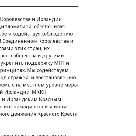
 Королевстве и Ирландии
дипломатией, обеспечивая
бе и содействуя соблюдению
В Соединенном Королевстве и
вами этих стран, их
кого общества и другими
 укрепить поддержку МГП и
принципах. Мы содействуем
од стражей, и восстановлению
аемые на местном уровне меры
ой Ирландии. МККК
м и Ирландским Красным
еле информационной и иной
ого движения Красного Креста
 региональная делегация в