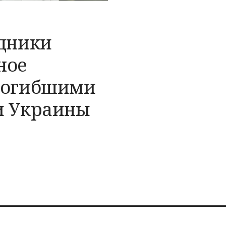
удники
ное
погибшими
и Украины