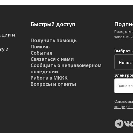
Быстрый доступ
Подпис
Поля, отм
ации и
заполнени
Получить помощь
Помочь
ву и
Выбрать
События
Связаться с нами
Сообщить о неправомерном
поведении
Электро
Работа в МККК
Вопросы и ответы
Ознакомьт
конфиденц