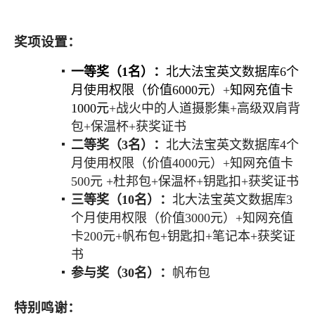
奖项设置：
一等奖（
1
名）：
北大法宝英文数据库
6
个
月使用权限（价值
6000
元）
+
知网充值卡
1000
元
+
战火中的人道摄影集
+
高级双肩背
包
+
保温杯
+
获奖证书
二等奖（
3
名）：
北大法宝英文数据库
4
个
月使用权限（价值
4000
元）
+
知网充值卡
500
元
+
杜邦包
+
保温杯
+
钥匙扣
+
获奖证书
三等奖（
10
名）：
北大法宝英文数据库
3
个月使用权限（价值
3000
元）
+
知网充值
卡
200
元
+
帆布包
+
钥匙扣
+
笔记本
+
获奖证
书
参与奖（
30
名）：
帆布包
特别鸣谢：